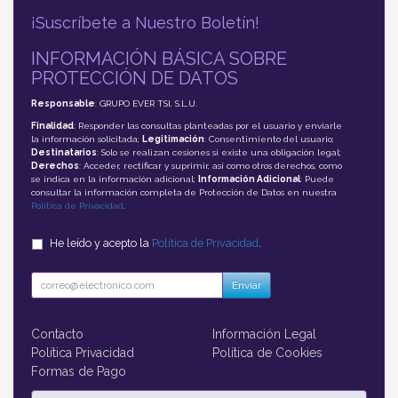
¡Suscríbete a Nuestro Boletín!
INFORMACIÓN BÁSICA SOBRE
PROTECCIÓN DE DATOS
Responsable
: GRUPO EVER TSI, S.L.U.
Finalidad
: Responder las consultas planteadas por el usuario y enviarle
la información solicitada;
Legitimación
: Consentimiento del usuario;
Destinatarios
: Solo se realizan cesiones si existe una obligación legal;
Derechos
: Acceder, rectificar y suprimir, así como otros derechos, como
se indica en la información adicional;
Información Adicional
: Puede
consultar la información completa de Protección de Datos en nuestra
Política de Privacidad
.
He leído y acepto la
Política de Privacidad
.
Enviar
Contacto
Información Legal
Política Privacidad
Política de Cookies
Formas de Pago