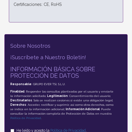
Certificaciones: CE, RoHS
Sobre Nosotros
¡Suscríbete a Nuestro Boletín!
INFORMACIÓN BÁSICA SOBRE
PROTECCIÓN DE DATOS
Responsable
: GRUPO EVER TSI, S.L.U.
Finalidad
: Responder las consultas planteadas por el usuario y enviarle
la información solicitada;
Legitimación
: Consentimiento del usuario;
Destinatarios
: Solo se realizan cesiones si existe una obligación legal;
Derechos
: Acceder, rectificar y suprimir, así como otros derechos, como
se indica en la información adicional;
Información Adicional
: Puede
consultar la información completa de Protección de Datos en nuestra
Política de Privacidad
.
He leído y acepto la
Política de Privacidad
.