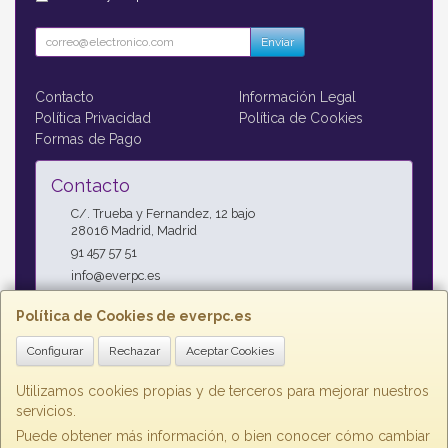
Enviar
Contacto
Información Legal
Política Privacidad
Política de Cookies
Formas de Pago
Contacto
C/. Trueba y Fernandez, 12 bajo
28016
Madrid
,
Madrid
91 457 57 51
info@everpc.es
Política de Cookies de everpc.es
Horario
Configurar
Rechazar
Aceptar Cookies
Horario continuo : Lunes a Jueves 09:00h - 19:00h, Viernes
09:00h - 14:00h
Utilizamos cookies propias y de terceros para mejorar nuestros
servicios.
Puede obtener más información, o bien conocer cómo cambiar