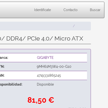
Identifícate
Contacto
Buscar
/ DDR4/ PCIe 4.0/ Micro ATX
arca:
GIGABYTE
/N:
9MH61M3W4-00-G10
AN:
4719331865245
isponibilidad:
Disponible
81,50 €