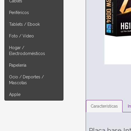
Cables
Periféricos
Tablets / Ebook
Foto / Video
Hogar /
Electrodomésticos
Papelería
Ocio / Deportes /
Mascotas
Apple
Características
I
Placa base In