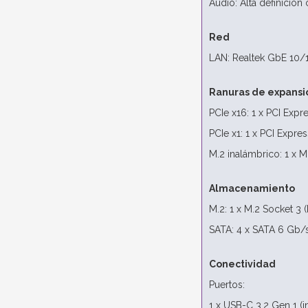
Audio: Alta definición 
Red
LAN: Realtek GbE 10
Ranuras de expansi
PCIe x16: 1 x PCI Expr
PCIe x1: 1 x PCI Expres
M.2 inalámbrico: 1 x 
Almacenamiento
M.2: 1 x M.2 Socket 3 
SATA: 4 x SATA 6 Gb/
Conectividad
Puertos:
1 x USB-C 3.2 Gen 1 (i