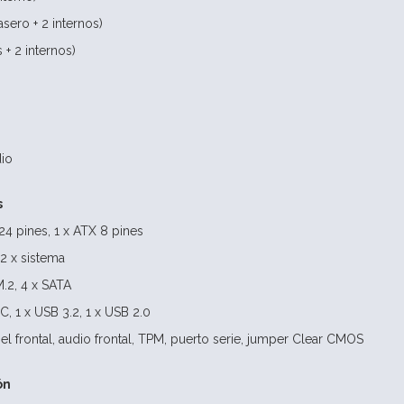
asero + 2 internos)
 + 2 internos)
dio
s
24 pines, 1 x ATX 8 pines
 2 x sistema
.2, 4 x SATA
C, 1 x USB 3.2, 1 x USB 2.0
l frontal, audio frontal, TPM, puerto serie, jumper Clear CMOS
ón