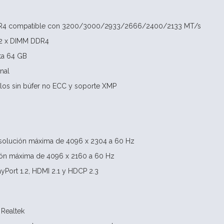
DR4 compatible con 3200/3000/2933/2666/2400/2133 MT/s
 2 x DIMM DDR4
ta 64 GB
nal
los sin búfer no ECC y soporte XMP
resolución máxima de 4096 x 2304 a 60 Hz
ión máxima de 4096 x 2160 a 60 Hz
ayPort 1.2, HDMI 2.1 y HDCP 2.3
 Realtek