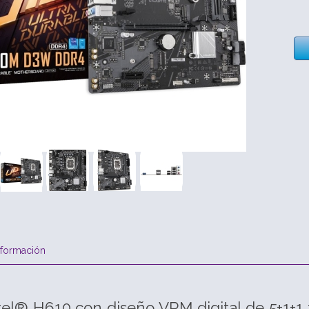
nformación
tel® H610 con diseño VRM digital de 5+1+1 f