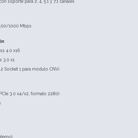
con soporte para 2, 4, 5.1 y 7.1 canales
/100/1000 Mbps
ón
ess 4.0 x16
s 3.0 x1
M.2 Socket 1 para módulo CNVi
(PCIe 3.0 x4/x2, formato 2280)
s
nterno)