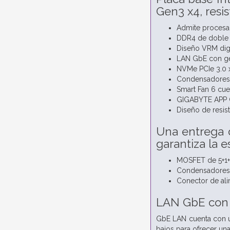
Gen3 x4, resis
Admite procesad
DDR4 de doble c
Diseño VRM digit
LAN GbE con ge
NVMe PCIe 3.0 
Condensadores d
Smart Fan 6 cue
GIGABYTE APP Ce
Diseño de resist
Una entrega d
garantiza la e
MOSFET de 5+1+1
Condensadores só
Conector de ali
LAN GbE con 
GbE LAN cuenta con un
bajos para ofrecer un