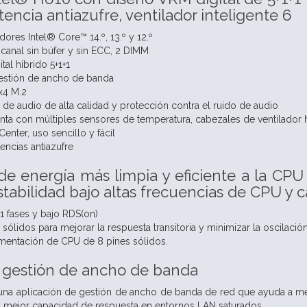
tencia antiazufre, ventilador inteligente 6
ores Intel® Core™ 14.º, 13.º y 12.º
anal sin búfer y sin ECC, 2 DIMM
al híbrido 5+1+1
stión de ancho de banda
x4 M.2
e audio de alta calidad y protección contra el ruido de audio
nta con múltiples sensores de temperatura, cabezales de ventilador
nter, uso sencillo y fácil
encias antiazufre
e energía más limpia y eficiente a la CP
stabilidad bajo altas frecuencias de CPU y 
 fases y bajo RDS(on)
lidos para mejorar la respuesta transitoria y minimizar la oscilación
mentación de CPU de 8 pines sólidos.
gestión de ancho de banda
a aplicación de gestión de ancho de banda de red que ayuda a mejo
a mejor capacidad de respuesta en entornos LAN saturados.