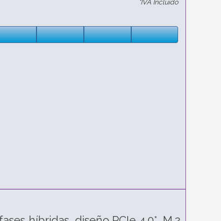
*IVA Incluido
ases híbridas, diseño PCIe 4.0*, M.2