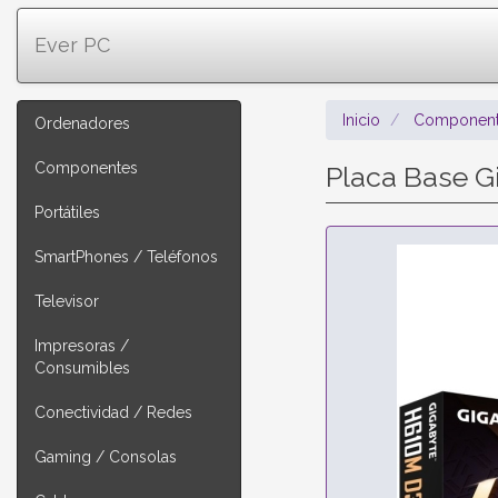
Ever PC
Inicio
Component
Ordenadores
Componentes
Placa Base 
Portátiles
SmartPhones / Teléfonos
Televisor
Impresoras /
Consumibles
Conectividad / Redes
Gaming / Consolas