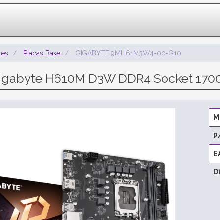
es
Placas Base
GIGABYTE 9MH61M3W4-00-G10
Gigabyte H610M D3W DDR4 Socket 1700
M
P
E
D