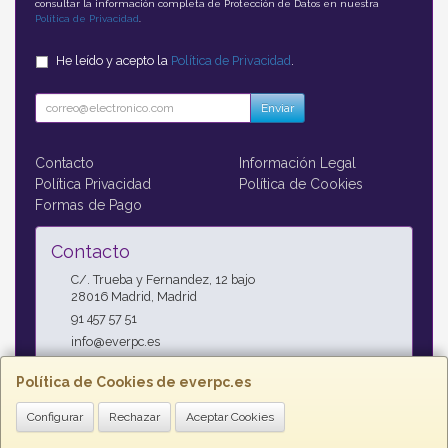
consultar la información completa de Protección de Datos en nuestra
Política de Privacidad
.
He leído y acepto la
Política de Privacidad
.
Enviar
Contacto
Información Legal
Política Privacidad
Política de Cookies
Formas de Pago
Contacto
C/. Trueba y Fernandez, 12 bajo
28016
Madrid
,
Madrid
91 457 57 51
info@everpc.es
Política de Cookies de everpc.es
Horario
Configurar
Rechazar
Aceptar Cookies
Horario continuo : Lunes a Jueves 09:00h - 19:00h, Viernes