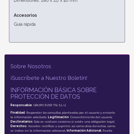
Dimensiones: 280 x 117 x 40 mm
Accesorios
Guía rápida
Sobre Nosotros
¡Suscríbete a Nuestro Boletín!
INFORMACIÓN BÁSICA SOBRE
PROTECCIÓN DE DATOS
Responsable
: GRUPO EVER TSI, S.L.U.
Finalidad
: Responder las consultas planteadas por el usuario y enviarle
la información solicitada;
Legitimación
: Consentimiento del usuario;
Destinatarios
: Solo se realizan cesiones si existe una obligación legal;
Derechos
: Acceder, rectificar y suprimir, así como otros derechos, como
se indica en la información adicional;
Información Adicional
: Puede