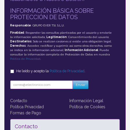
INFORMACIÓN BÁSICA SOBRE
PROTECCIÓN DE DATOS
Responsable
: GRUPO EVER TSI, S.L.U.
Finalidad
: Responder las consultas planteadas por el usuario y enviarle
la información solicitada;
Legitimación
: Consentimiento del usuario;
Destinatarios
: Solo se realizan cesiones si existe una obligación legal;
Derechos
: Acceder, rectificar y suprimir, así como otros derechos, como
se indica en la información adicional;
Información Adicional
: Puede
consultar la información completa de Protección de Datos en nuestra
Política de Privacidad
.
He leído y acepto la
Política de Privacidad
.
Enviar
Contacto
Información Legal
Política Privacidad
Política de Cookies
Formas de Pago
Contacto