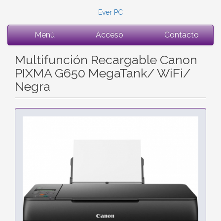
Ever PC
Menú
Acceso
Contacto
Multifunción Recargable Canon
PIXMA G650 MegaTank/ WiFi/
Negra