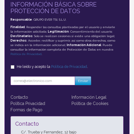
INFORMACIÓN BÁSICA SOBRE
PROTECCIÓN DE DATOS
Responsable
: GRUPO EVER TSI, S.L.U.
Finalidad
: Responder las consultas planteadas por el usuario y enviarle
la información solicitada;
Legitimación
: Consentimiento del usuario;
Destinatarios
: Solo se realizan cesiones si existe una obligación legal;
Derechos
: Acceder, rectificar y suprimir, así como otros derechos, como
se indica en la información adicional;
Información Adicional
: Puede
consultar la información completa de Protección de Datos en nuestra
Política de Privacidad
.
He leído y acepto la
Política de Privacidad
.
Enviar
Contacto
Información Legal
Política Privacidad
Política de Cookies
Formas de Pago
Contacto
C/. Trueba y Fernandez, 12 bajo