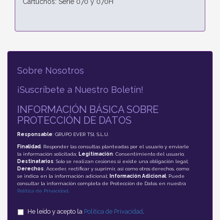
Cartuchos: Serie 070 y 070H
Sobre Nosotros
¡Suscríbete a Nuestro Boletín!
INFORMACIÓN BÁSICA SOBRE
PROTECCIÓN DE DATOS
Responsable
: GRUPO EVER TSI, S.L.U.
Finalidad
: Responder las consultas planteadas por el usuario y enviarle
la información solicitada;
Legitimación
: Consentimiento del usuario;
Destinatarios
: Solo se realizan cesiones si existe una obligación legal;
Derechos
: Acceder, rectificar y suprimir, así como otros derechos, como
se indica en la información adicional;
Información Adicional
: Puede
consultar la información completa de Protección de Datos en nuestra
Política de Privacidad
.
He leído y acepto la
Política de Privacidad
.