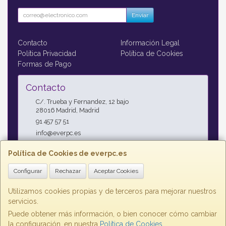
Enviar
Contacto
Información Legal
Política Privacidad
Política de Cookies
Formas de Pago
Contacto
C/. Trueba y Fernandez, 12 bajo
28016
Madrid
,
Madrid
91 457 57 51
info@everpc.es
Política de Cookies de everpc.es
Horario
Configurar
Rechazar
Aceptar Cookies
Horario continuo : Lunes a Jueves 09:00h - 19:00h, Viernes
09:00h - 14:00h
Utilizamos cookies propias y de terceros para mejorar nuestros
servicios.
Puede obtener más información, o bien conocer cómo cambiar
la configuración, en nuestra
Política de Cookies
.