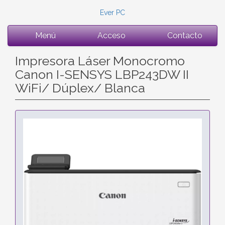
Ever PC
Menú
Acceso
Contacto
Impresora Láser Monocromo
Canon I-SENSYS LBP243DW II
WiFi/ Dúplex/ Blanca