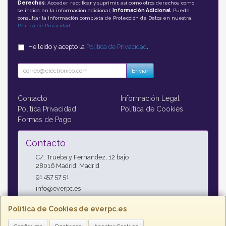
Derechos
: Acceder, rectificar y suprimir, así como otros derechos, como
se indica en la información adicional;
Información Adicional
: Puede
consultar la información completa de Protección de Datos en nuestra
Política de Privacidad
.
He leído y acepto la
Política de Privacidad
.
Enviar
Contacto
Información Legal
Política Privacidad
Política de Cookies
Formas de Pago
Contacto
C/. Trueba y Fernandez, 12 bajo
28016
Madrid
,
Madrid
91 457 57 51
info@everpc.es
Política de Cookies de everpc.es
Horario