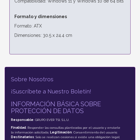
Compatibilidad: Windows 11 y Windows 10 de 64 bits
Formato y dimensiones
Formato: ATX
Dimensiones: 30.5 x 24.4 cm
Sobre Nosotros
¡Suscríbete a Nuestro Boletín!
INFORMACIÓN BÁSICA SOBRE
PROTECCIÓN DE DATOS
Responsable
: GRUPO EVER TSI, S.L.U.
Finalidad
: Responder las consultas planteadas por el usuario y enviarle
la información solicitada;
Legitimación
: Consentimiento del usuario;
Destinatarios
: Solo se realizan cesiones si existe una obligación legal;