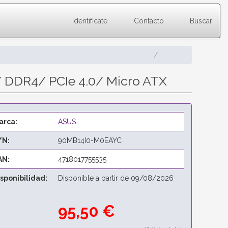
Identifícate
Contacto
Buscar
DDR4/ PCIe 4.0/ Micro ATX
arca:
ASUS
/N:
90MB14I0-M0EAYC
AN:
4718017755535
isponibilidad:
Disponible a partir de 09/08/2026
95,50 €