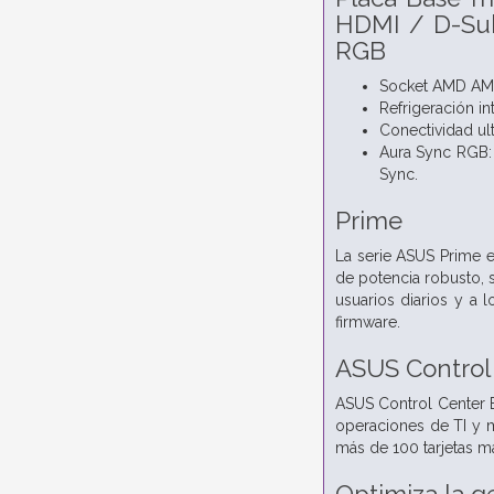
HDMI / D-Sub
RGB
Socket AMD AM4
Refrigeración in
Conectividad ult
Aura Sync RGB: 
Sync.
Prime
La serie ASUS Prime e
de potencia robusto, s
usuarios diarios y a 
firmware.
ASUS Control
ASUS Control Center E
operaciones de TI y m
más de 100 tarjetas m