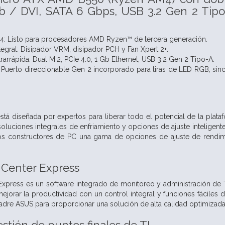
 / DVI, SATA 6 Gbps, USB 3.2 Gen 2 Tipo
: Listo para procesadores AMD Ryzen™ de tercera generación.
tegral: Disipador VRM, disipador PCH y Fan Xpert 2+.
rarrápida: Dual M.2, PCIe 4.0, 1 Gb Ethernet, USB 3.2 Gen 2 Tipo-A.
Puerto direccionable Gen 2 incorporado para tiras de LED RGB, si
stá diseñada por expertos para liberar todo el potencial de la pla
oluciones integrales de enfriamiento y opciones de ajuste inteligentes
los constructores de PC una gama de opciones de ajuste de rendimien
 Center Express
xpress es un software integrado de monitoreo y administración de T
ejorar la productividad con un control integral y funciones fáciles
adre ASUS para proporcionar una solución de alta calidad optimizad