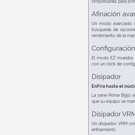
simplificadas para pr
Afinación ava
Un modo avanzado int
búsqueda de opciones
rendimiento de la ma
Configuración
El modo EZ muestra con
con un click de confi
Disipador
EnFría hasta el núc
La serie Prime B550 e
que su equipo se mant
Disipador VRM
Un disipador VRM con
enfriamiento.