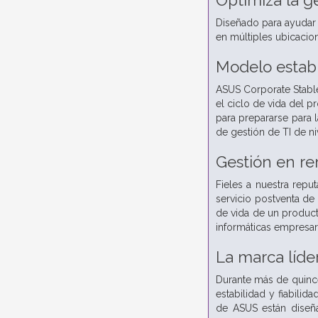
Optimiza la g
Diseñado para ayudar a
en múltiples ubicacio
Modelo estab
ASUS Corporate Stable
el ciclo de vida del p
para prepararse para
de gestión de TI de ni
Gestión en re
Fieles a nuestra rep
servicio postventa de 
de vida de un product
informáticas empresari
La marca líde
Durante más de quince
estabilidad y fiabil
de ASUS están diseña