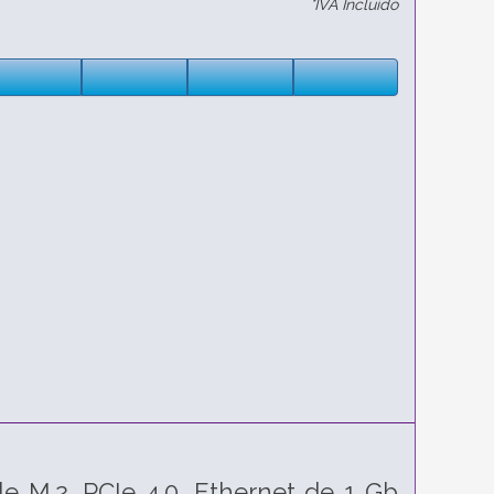
*IVA Incluido
 M.2, PCIe 4.0, Ethernet de 1 Gb,