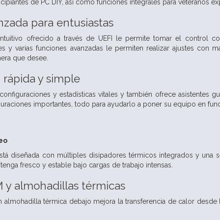
incipiantes de PC DIY, así como funciones integrales para veteranos e
nzada para entusiastas
uitivo ofrecido a través de UEFI le permite tomar el control com
 y varias funciones avanzadas le permiten realizar ajustes con m
nera que desee.
 rápida y simple
figuraciones y estadísticas vitales y también ofrece asistentes guia
guraciones importantes, todo para ayudarlo a poner su equipo en f
leo
stá diseñada con múltiples disipadores térmicos integrados y una se
enga fresco y estable bajo cargas de trabajo intensas.
 y almohadillas térmicas
 almohadilla térmica debajo mejora la transferencia de calor desd