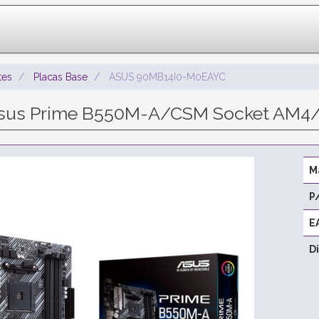
es
Placas Base
ASUS 90MB14I0-M0EAYC
Asus Prime B550M-A/CSM Socket AM4/ 
M
P
E
D