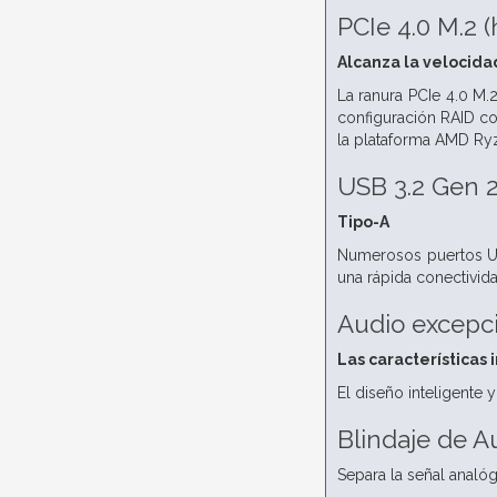
PCIe 4.0 M.2
(
Alcanza la velocida
La ranura PCIe 4.0 M
configuración RAID co
la plataforma AMD Ryz
USB 3.2 Gen 
Tipo-A
Numerosos puertos US
una rápida conectivid
Audio excepc
Las característica
El diseño inteligente
Blindaje de A
Separa la señal analógi