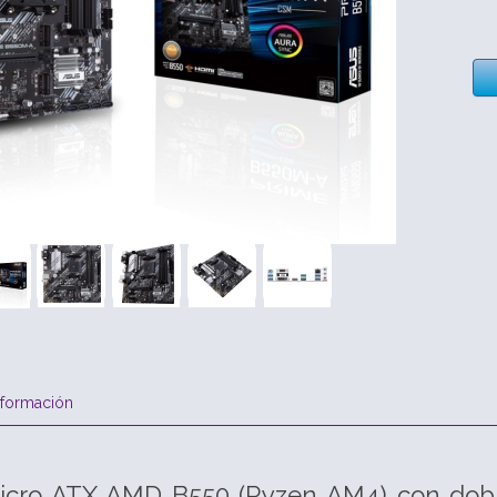
nformación
icro ATX AMD B550 (Ryzen AM4) con doble