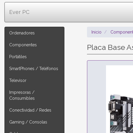
Ever PC
Inicio
Component
Ordenadores
Componentes
Placa Base 
Portátiles
SmartPhones / Teléfonos
Televisor
Impresoras /
Consumibles
Conectividad / Redes
Gaming / Consolas