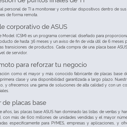
estión de puntos finales de TI
l personal de TI a monitorear y controlar dispositivos dentro de sus re
nes de forma remota.
le corporativo de ASUS
 Model (CSM) es un programa comercial diseñado para proporcionar 
roducto de hasta 36 meses y un aviso de fin de vida útil de 6 meses 
 las transiciones de productos. Cada compra de una placa base ASU
vel de servidor.
moto para reforzar tu negocio
utación como el mayor y más conocido fabricante de placas base 
primera clase y una disponibilidad garantizada a largo plazo. Nuestr
o, y ofrecemos una gama de soluciones de alta calidad y con un co
ales.
r de placas base
 años, las placas base ASUS han dominado las listas de ventas y han
idad, con más de 600 millones de unidades vendidas y el mayor núm
das específicamente para PYMES, empresas y aplicaciones, y ofr