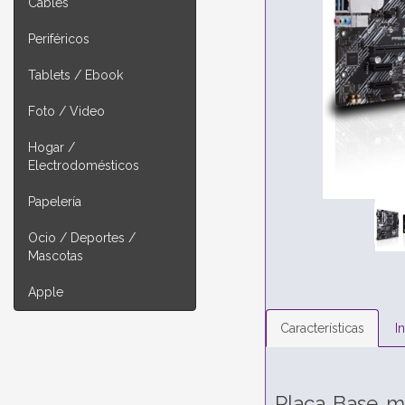
Cables
Periféricos
Tablets / Ebook
Foto / Video
Hogar /
Electrodomésticos
Papelería
Ocio / Deportes /
Mascotas
Apple
Características
I
Placa Base m