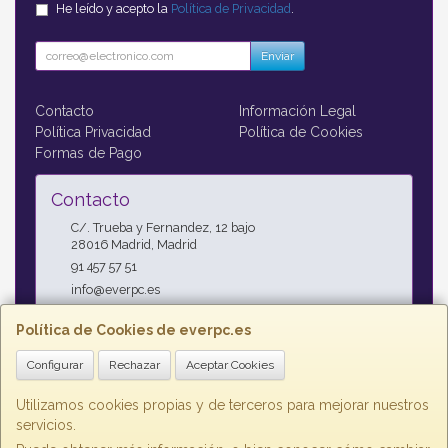
He leído y acepto la
Política de Privacidad
.
Enviar
Contacto
Información Legal
Política Privacidad
Política de Cookies
Formas de Pago
Contacto
C/. Trueba y Fernandez, 12 bajo
28016
Madrid
,
Madrid
91 457 57 51
info@everpc.es
Política de Cookies de everpc.es
Horario
Configurar
Rechazar
Aceptar Cookies
Horario continuo : Lunes a Jueves 09:00h - 19:00h, Viernes
09:00h - 14:00h
Utilizamos cookies propias y de terceros para mejorar nuestros
servicios.