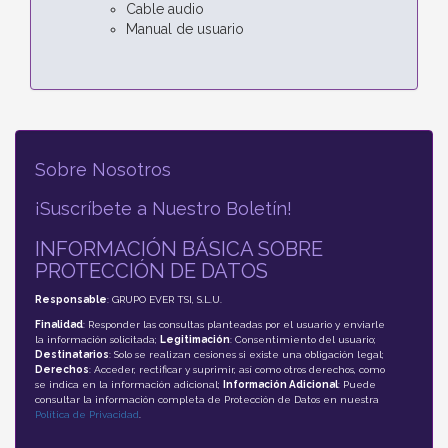
Cable audio
Manual de usuario
Sobre Nosotros
¡Suscríbete a Nuestro Boletín!
INFORMACIÓN BÁSICA SOBRE
PROTECCIÓN DE DATOS
Responsable
: GRUPO EVER TSI, S.L.U.
Finalidad
: Responder las consultas planteadas por el usuario y enviarle
la información solicitada;
Legitimación
: Consentimiento del usuario;
Destinatarios
: Solo se realizan cesiones si existe una obligación legal;
Derechos
: Acceder, rectificar y suprimir, así como otros derechos, como
se indica en la información adicional;
Información Adicional
: Puede
consultar la información completa de Protección de Datos en nuestra
Política de Privacidad
.