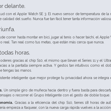
r delante.
ud con el Apple Watch SE 3. El nuevo sensor de temperatura de la 
e calidad del sueño. Nunca fue tan fácil tener tanta información valio
riunfa.
e correr hasta montar en bici, jugar al tenis o hacer taichí, el Appl
o real. Tan real como tus metas, que están más cerca que nunca.
todas horas.
oderes gracias al chip S10, el mismo que llevan el Series 11 y el Ultr
cias a la pantalla siempre activa. Y gestos tan intuitivos como el do
 tengas las manos.
istente inteligente que mejor protege tu privacidad ahora se integra e
s.
Un simple giro de muñeca hacia dentro y fuera basta para descart
ensajes o recorrer el Grupo Inteligente con el gesto de doble toque.
tonomía.
Gracias a la eficiencia del chip S10, tienes 18 horas de a
tería empieza a flaquear, con la nueva carga rápida vuelves a la acci