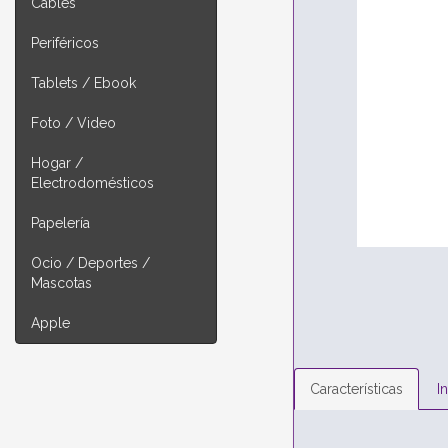
Cables
Periféricos
Tablets / Ebook
Foto / Video
Hogar /
Electrodomésticos
Papelería
Ocio / Deportes /
Mascotas
Apple
Características
I