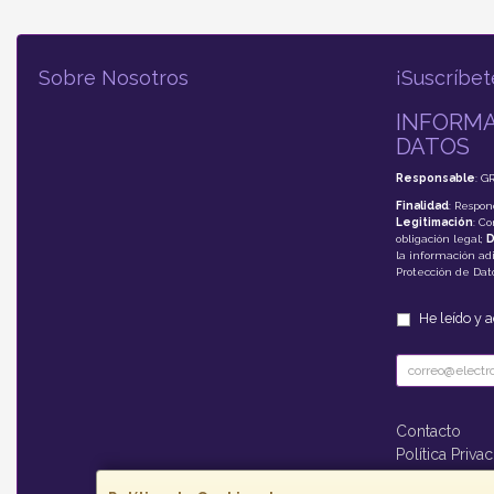
Sobre Nosotros
¡Suscríbet
INFORMA
DATOS
Responsable
: G
Finalidad
: Respon
Legitimación
: C
obligación legal;
D
la información adi
Protección de Da
He leído y 
Contacto
Política Priva
Formas de P