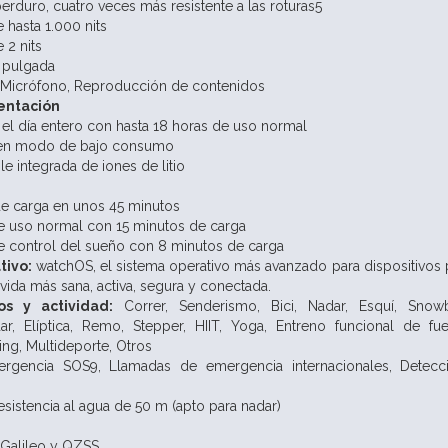
erduro, cuatro veces más resistente a las roturas5
e hasta 1.000 nits
 2 nits
 pulgada
Micrófono,
Reproducción de contenidos
mentación
el día entero con hasta 18 horas de uso normal
 en modo de bajo consumo
le integrada de iones de litio
e carga en unos 45 minutos
e uso normal con 15 minutos de carga
e control del sueño con 8 minutos de carga
tivo:
watchOS, el sistema operativo más avanzado para dispositivos 
 vida más sana, activa, segura y conectada.
os y actividad:
Correr, Senderismo, Bici, Nadar,
Esquí,
Snow
ar,
Elíptica,
Remo,
Stepper,
HIIT,
Yoga,
Entreno funcional de fu
ing,
Multideporte,
Otros
ergencia SOS9,
Llamadas de emergencia internacionales,
Detecc
esistencia al agua de 50 m (apto para nadar)
 Galileo y QZSS