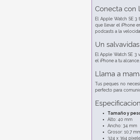
Conecta
con l
El Apple Watch SE 3 t
que llevar el iPhone 
podcasts a la velocida
Un salvavida
El Apple Watch SE 3 v
el iPhone a tu alcance
Llama a mamá.
Tus peques no necesit
perfecto para comunic
Especificacio
Tamaño y pes
Alto: 40 mm
Ancho: 34 mm
Grosor: 10,7 m
324 x 394 píxel