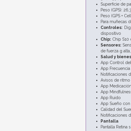
Superficie de p
Peso (GPS): 26,
Peso (GPS + Cell
Para muñecas 
Controles:
Dig
dispositivo
Chip:
Chip S10 
Sensores:
Sens
de fuerza g alta
Salud y bienes
App Control del
App Frecuencia
Notificaciones d
Avisos de ritmo 
App Medicació
App Mindfulnes
App Ruido
App Sueño con 
Calidad del Su
Notificaciones 
Pantalla
Pantalla Retina