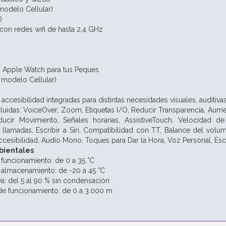
modelo Cellular)
)
con redes wifi de hasta 2,4 GHz
 Apple Watch para tus Peques
o modelo Cellular)
accesibilidad integradas para distintas necesidades visuales, auditivas
cluidas:
VoiceOver,
Zoom,
Etiquetas I/O,
Reducir Transparencia,
Aumen
ducir Movimiento,
Señales horarias,
AssistiveTouch,
Velocidad de
a llamadas,
Escribir a Siri,
Compatibilidad con TT,
Balance del volu
ccesibilidad,
Audio Mono,
Toques para Dar la Hora,
Voz Personal,
Esc
bientales
funcionamiento: de 0 a 35 °C
almacenamiento: de -20 a 45 °C
a: del 5 al 90 % sin condensación
de funcionamiento: de 0 a 3.000 m