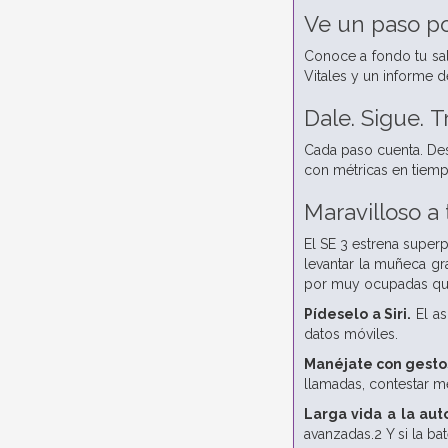
Ve un paso po
Conoce a fondo tu sal
Vitales y un informe d
Dale.
Sigue.
T
Cada paso cuenta. Desd
con métricas en tiemp
Maravilloso a 
El SE 3 estrena superp
levantar la muñeca gra
por muy ocupadas que
Pídeselo a Siri.
El as
datos móviles.
Manéjate con gesto
llamadas, contestar m
Larga vida a la au
avanzadas.2 Y si la ba