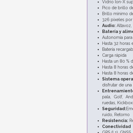
Vidrio Ion-X sup
Pico de brillo d
Brillo mínimo de
326 píxeles por
Audio:
Altavoz,
Batería y ali
Autonomía para 
Hasta 32 horas
Batería recargab
Carga rápida
Hasta un 80 % d
Hasta 8 horas d
Hasta 8 horas d
Sistema opera
disfrutar de una
Entrenamient
pala,
Golf,
And
ruedas,
Kickbox
Seguridad:
Em
ruido,
Retorno
Resistencia:
R
Conectividad
GPS (L1), GNSS,