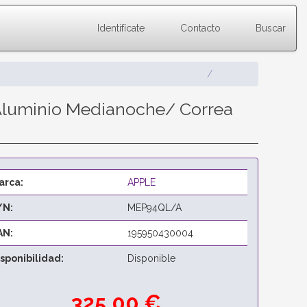
Identifícate
Contacto
Buscar
Aluminio Medianoche/ Correa
arca:
APPLE
/N:
MEP94QL/A
AN:
195950430004
isponibilidad:
Disponible
325,00 €