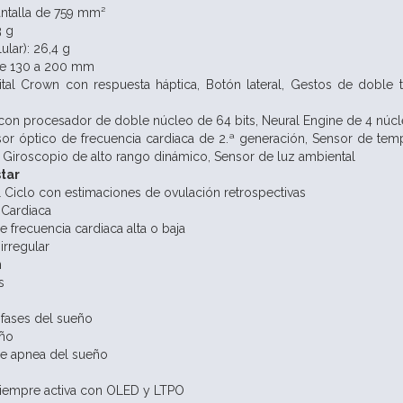
antalla de 759 mm²
3 g
ular): 26,4 g
de 130 a 200 mm
ital Crown con respuesta háptica,
Botón lateral,
Gestos de doble 
con procesador de doble núcleo de 64 bits,
Neural Engine de 4 núc
or óptico de frecuencia cardiaca de 2.ª generación,
Sensor de temp
,
Giroscopio de alto rango dinámico,
Sensor de luz ambiental
tar
 Ciclo con estimaciones de ovulación retrospectivas
 Cardiaca
e frecuencia cardiaca alta o baja
irregular
n
s
fases del sueño
eño
de apnea del sueño
 siempre activa con OLED y LTPO