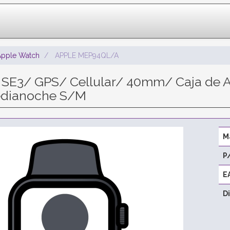
Apple Watch
APPLE MEP94QL/A
SE3/ GPS/ Cellular/ 40mm/ Caja de 
edianoche S/M
M
P
E
D