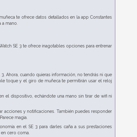
muñeca te ofrece datos detallados en la app Constantes
sa a mano.
e Watch SE 3 te ofrece inagotables opciones para entrenar
a 3. Ahora, cuando quieras información, no tendrás ni que
ble toque y el giro de muñeca te permitirán usar el reloj
n el dispositivo, echándote una mano sin tirar de wifi ni
ar acciones y notificaciones. También puedes responder
 Parece magia.
utonomía en el SE 3 para darles caña a sus prestaciones
ón en cero coma.