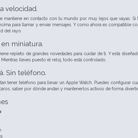
a velocidad.
e mantiene en contacto con tu mundo por muy lejos que vayas. Si t
encima para llamar y enviar mensajes. Y como ahora es compatible c
d del rayo.
s
en miniatura.
iene repleto de grandes novedades para cuidar de ti. Y está diseña
. Mientras lleves puesto el reloj, todo está controlado.
 Sin teléfono.
an tener teléfono para llevar un Apple Watch. Puedes configurar c
aros, saber por dónde andan y mantenerlos activos de forma divertida.
nes
o
m
es