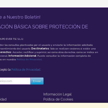
e a Nuestro Boletín!
CIÓN BÁSICA SOBRE PROTECCIÓN DE
RUPO EVER TSI, S.L.U.
der las consultas planteadas por el usuario y enviarle la información solicitada;
onsentimiento del usuario;
Destinatarios
: Solo se realizan cesiones si existe una
erechos
: Acceder, rectificar y suprimir, así como otros derechos, como se indica en
cional;
Información Adicional
: Puede consultar la información completa de
tos en nuestra
Política de Privacidad
.
acepto la
Política de Privacidad
.
Enviar
Información Legal
cidad
Política de Cookies
ago