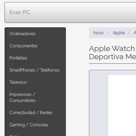
Ever PC
Inicio
Apple
Ordenadores
Componentes
Apple Watch 
Deportiva M
Portátiles
SmartPhones / Teléfonos
Televisor
Impresoras /
Consumibles
Conectividad / Redes
Gaming / Consolas