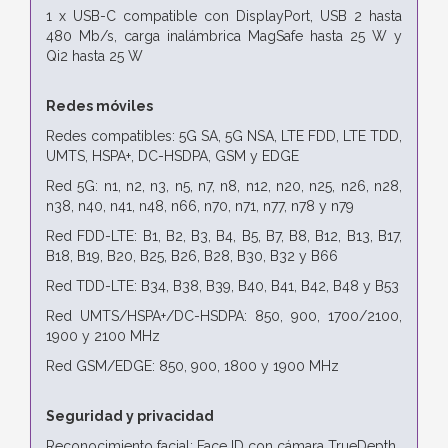
1 x USB-C compatible con DisplayPort, USB 2 hasta
480 Mb/s, carga inalámbrica MagSafe hasta 25 W y
Qi2 hasta 25 W
Redes móviles
Redes compatibles: 5G SA, 5G NSA, LTE FDD, LTE TDD,
UMTS, HSPA+, DC-HSDPA, GSM y EDGE
Red 5G: n1, n2, n3, n5, n7, n8, n12, n20, n25, n26, n28,
n38, n40, n41, n48, n66, n70, n71, n77, n78 y n79
Red FDD-LTE: B1, B2, B3, B4, B5, B7, B8, B12, B13, B17,
B18, B19, B20, B25, B26, B28, B30, B32 y B66
Red TDD-LTE: B34, B38, B39, B40, B41, B42, B48 y B53
Red UMTS/HSPA+/DC-HSDPA: 850, 900, 1700/2100,
1900 y 2100 MHz
Red GSM/EDGE: 850, 900, 1800 y 1900 MHz
Seguridad y privacidad
Reconocimiento facial: Face ID con cámara TrueDepth