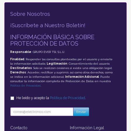
Sobre Nosotros
¡Suscríbete a Nuestro Boletín!
INFORMACIÓN BÁSICA SOBRE
PROTECCIÓN DE DATOS
Responsable
: GRUPO EVER TSI, S.L.U.
Finalidad
: Responder las consultas planteadas por el usuario y enviarle
la información solicitada;
Legitimación
: Consentimiento del usuario;
Destinatarios
: Solo se realizan cesiones si existe una obligación legal;
Derechos
: Acceder, rectificar y suprimir, así como otros derechos, como
se indica en la información adicional;
Información Adicional
: Puede
consultar la información completa de Protección de Datos en nuestra
Política de Privacidad
.
He leído y acepto la
Política de Privacidad
.
Enviar
Contacto
Información Legal