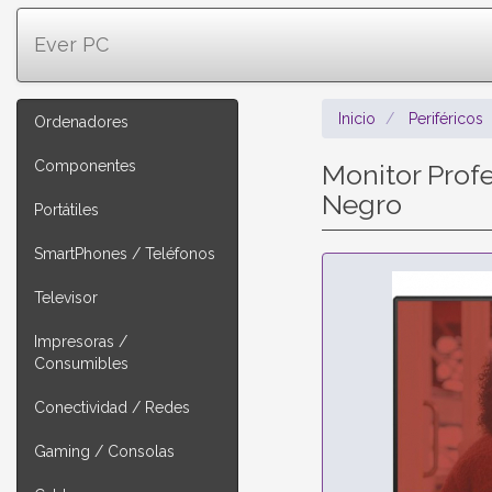
Ever PC
Inicio
Periféricos
Ordenadores
Componentes
Monitor Prof
Negro
Portátiles
SmartPhones / Teléfonos
Televisor
Impresoras /
Consumibles
Conectividad / Redes
Gaming / Consolas