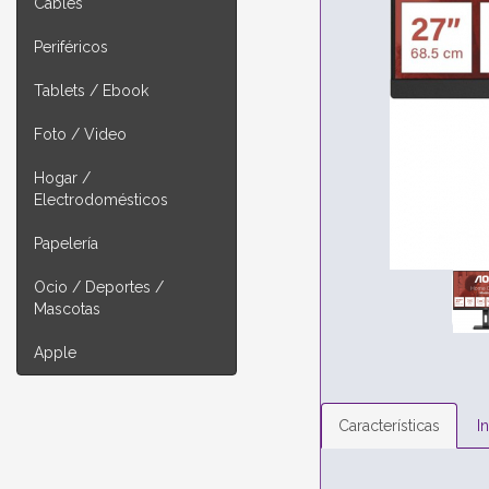
Cables
Periféricos
Tablets / Ebook
Foto / Video
Hogar /
Electrodomésticos
Papelería
Ocio / Deportes /
Mascotas
Apple
Características
I