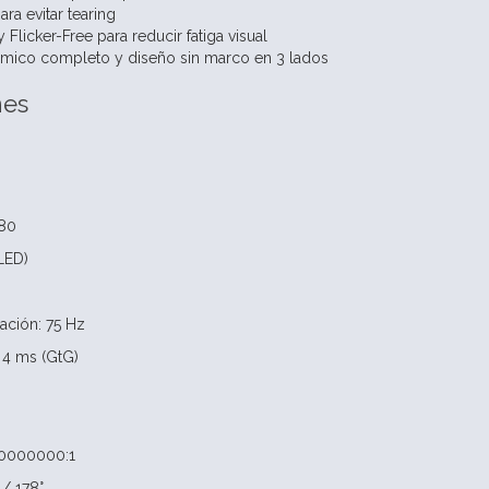
ra evitar tearing
 Flicker-Free para reducir fatiga visual
mico completo y diseño sin marco en 3 lados
nes
080
LED)
ación: 75 Hz
 4 ms (GtG)
20000000:1
 / 178°