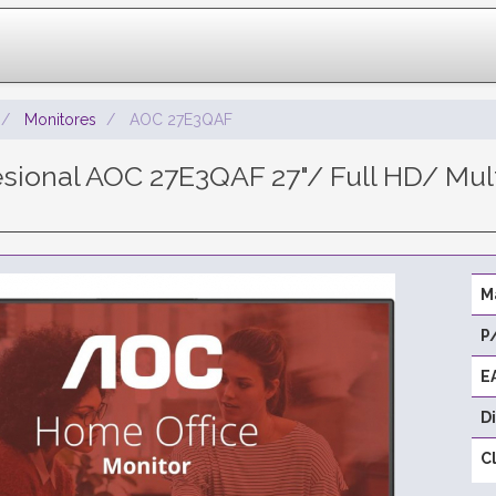
Monitores
AOC 27E3QAF
esional AOC 27E3QAF 27"/ Full HD/ Mul
M
P
E
D
C