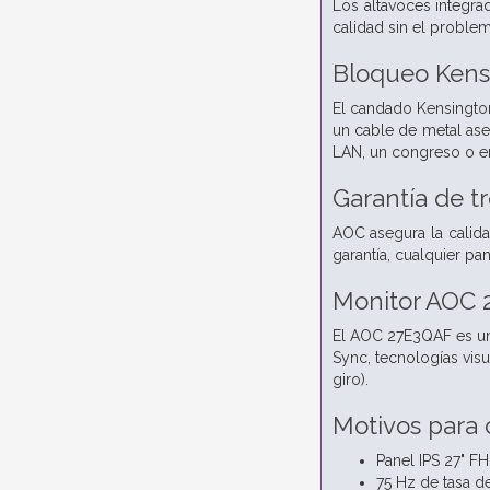
Los altavoces integrad
calidad sin el proble
Bloqueo Kens
El candado Kensington
un cable de metal ase
LAN, un congreso o en 
Garantía de t
AOC asegura la calida
garantía, cualquier p
Monitor AOC 2
El AOC 27E3QAF es un 
Sync, tecnologías visu
giro).
Motivos para
Panel IPS 27" F
75 Hz de tasa de