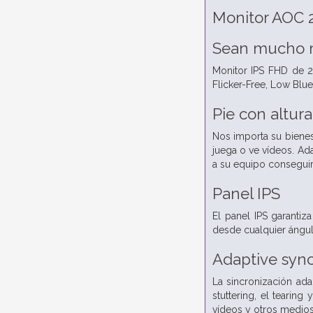
Monitor AOC
Sean mucho 
Monitor IPS FHD de 27
Flicker-Free, Low Blue
Pie con altura
Nos importa su bienest
juega o ve vídeos. Ada
a su equipo conseguir
Panel IPS
El panel IPS garantiz
desde cualquier ángulo
Adaptive syn
La sincronización ada
stuttering, el tearin
vídeos y otros medios