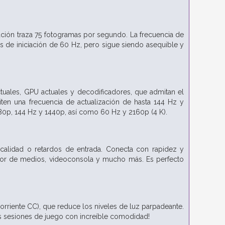
zación traza 75 fotogramas por segundo. La frecuencia de
as de iniciación de 60 Hz, pero sigue siendo asequible y
ctuales, GPU actuales y decodificadores, que admitan el
ten una frecuencia de actualización de hasta 144 Hz y
0p, 144 Hz y 1440p, así como 60 Hz y 2160p (4 K).
e calidad o retardos de entrada. Conecta con rapidez y
ductor de medios, videoconsola y mucho más. Es perfecto
corriente CC), que reduce los niveles de luz parpadeante.
nsas sesiones de juego con increíble comodidad!