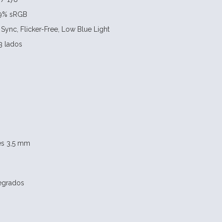
99% sRGB
Sync, Flicker-Free, Low Blue Light
3 lados
res 3,5 mm
tegrados