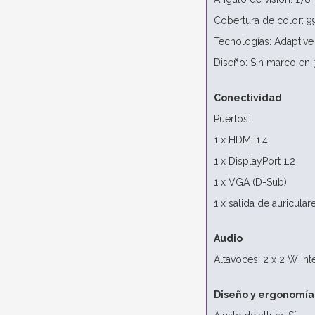
Cobertura de color: 
Tecnologías: Adaptive 
Diseño: Sin marco en 
Conectividad
Puertos:
1 x HDMI 1.4
1 x DisplayPort 1.2
1 x VGA (D-Sub)
1 x salida de auricula
Audio
Altavoces: 2 x 2 W in
Diseño y ergonomía