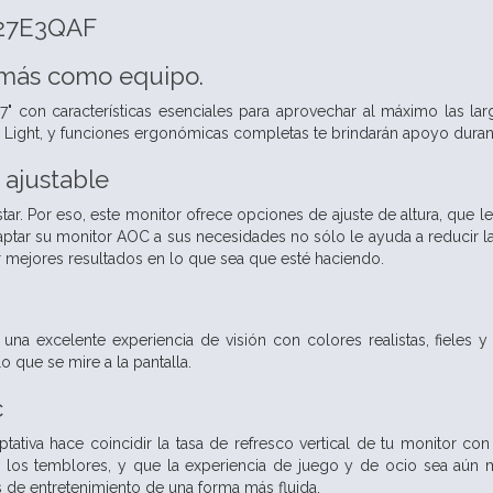
 27E3QAF
más como equipo.
" con características esenciales para aprovechar al máximo las la
 Light, y funciones ergonómicas completas te brindarán apoyo durante
 ajustable
ar. Por eso, este monitor ofrece opciones de ajuste de altura, que le 
ptar su monitor AOC a sus necesidades no sólo le ayuda a reducir la f
 mejores resultados en lo que sea que esté haciendo.
a una excelente experiencia de visión con colores realistas, fieles
 que se mire a la pantalla.
c
ptativa hace coincidir la tasa de refresco vertical de tu monitor c
g y los temblores, y que la experiencia de juego y de ocio sea aún má
 de entretenimiento de una forma más fluida.