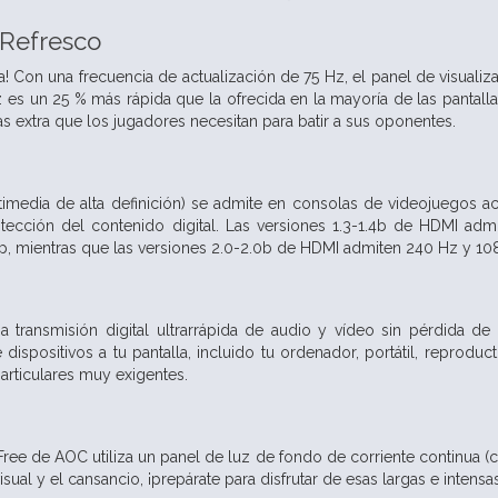
 Refresco
ra! Con una frecuencia de actualización de 75 Hz, el panel de visuali
z es un 25 % más rápida que la ofrecida en la mayoría de las pantall
s extra que los jugadores necesitan para batir a sus oponentes.
timedia de alta definición) se admite en consolas de videojuegos a
ección del contenido digital. Las versiones 1.3-1.4b de HDMI admi
, mientras que las versiones 2.0-2.0b de HDMI admiten 240 Hz y 108
a transmisión digital ultrarrápida de audio y vídeo sin pérdida d
 dispositivos a tu pantalla, incluido tu ordenador, portátil, repro
articulares muy exigentes.
Free de AOC utiliza un panel de luz de fondo de corriente continua (
 visual y el cansancio, ¡prepárate para disfrutar de esas largas e inte