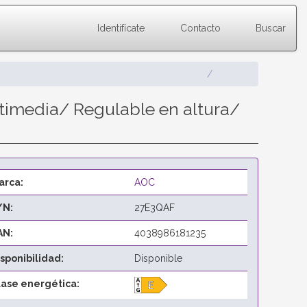
Identifícate
Contacto
Buscar
timedia/ Regulable en altura/
arca:
AOC
/N:
27E3QAF
AN:
4038986181235
isponibilidad:
Disponible
lase energética: