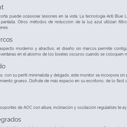
ht
orta puede ocasionar lesiones en la vista. La tecnología Anti Blue
a pantalla. Otros métodos de reducción de la luz azul utilizan fil
enes.
rcos
specto moderno y atractivo, el diseño sin marcos permite configur
s ventanas en el abismo de los biseles oscuros cuando se coloquen mu
do
: con su perfil minimalista y delgado, este monitor se incorpora sin
imiento grueso. Disfrute de más espacio en su escritorio, de lo fácil q
s soportes de AOC con altura, inclinación y oscilación regulables te 
egrados