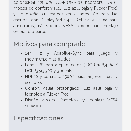
color (sRGB 128,4 %, DCI-P3 95,5 %). Incorpora HDR10,
modos de confort visual (Luz azul baja y Flicker-Free)
y un diseño sin marcos en 4 lados. Conectividad
esencial con DisplayPort 1.4, HDMI 1.4 y salida para
auriculares, más soporte VESA 100×100 para montaje
en brazo o pared.
Motivos para comprarlo
144 Hz y Adaptive-Sync para juego y
movimiento más fluidos.
Panel IPS con amplio color (sRGB 128,4 % /
DCI-P3 95,5 %) y 300 nits.
HDR10 y contraste 1500:1 para mejores luces y
sombras.
Confort visual prolongado: Luz azul baja y
tecnología Flicker-Free.
Diseño 4-sided frameless y montaje VESA
100×100.
Especificaciones