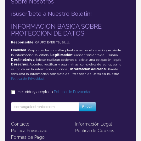
Sobre Nosotros
¡Suscríbete a Nuestro Boletín!
INFORMACIÓN BÁSICA SOBRE
PROTECCIÓN DE DATOS
Responsable
: GRUPO EVER TSI, S.L.U.
Finalidad
: Responder las consultas planteadas por el usuario y enviarle
la información solicitada;
Legitimación
: Consentimiento del usuario;
Destinatarios
: Solo se realizan cesiones si existe una obligación legal;
Derechos
: Acceder, rectificar y suprimir, así como otros derechos, como
se indica en la información adicional;
Información Adicional
: Puede
consultar la información completa de Protección de Datos en nuestra
Política de Privacidad
.
He leído y acepto la
Política de Privacidad
.
Enviar
Contacto
Información Legal
Política Privacidad
Política de Cookies
Formas de Pago