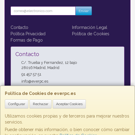
Enviar
Contacto
Información Legal
Política Privacidad
Política de Cookies
Formas de Pago
Contacto
C/. Trueba y Fernandez, 12 bajo
28016
Madrid
,
Madrid
91 457 57 51
info@everpc.es
Política de Cookies de everpc.es
Horario
Configurar
Rechazar
Aceptar Cookies
Horario continuo : Lunes a Jueves 09:00h - 19:00h, Viernes
09:00h - 14:00h
Utilizamos cookies propias y de terceros para mejorar nuestros
servicios.
Puede obtener más información, o bien conocer cómo cambiar