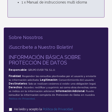
1 x Manual de instrucciones multi idioma
Sobre Nosotros
¡Suscríbete a Nuestro Boletín!
INFORMACIÓN BÁSICA SOBRE
PROTECCIÓN DE DATOS
Responsable
: GRUPO EVER TSI, S.L.U.
Finalidad
: Responder las consultas planteadas por el usuario y enviarle
la información solicitada;
Legitimación
: Consentimiento del usuario;
Destinatarios
: Solo se realizan cesiones si existe una obligación legal;
Derechos
: Acceder, rectificar y suprimir, así como otros derechos, como
se indica en la información adicional;
Información Adicional
: Puede
consultar la información completa de Protección de Datos en nuestra
Política de Privacidad
.
He leído y acepto la
Política de Privacidad
.