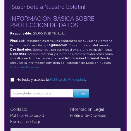
¡Suscríbete a Nuestro Boletín!
INFORMACIÓN BÁSICA SOBRE
PROTECCIÓN DE DATOS
Responsable
: GRUPO EVER TSI, S.L.U.
Finalidad
: Responder las consultas planteadas por el usuario y enviarle
la información solicitada;
Legitimación
: Consentimiento del usuario;
Destinatarios
: Solo se realizan cesiones si existe una obligación legal;
Derechos
: Acceder, rectificar y suprimir, así como otros derechos, como
se indica en la información adicional;
Información Adicional
: Puede
consultar la información completa de Protección de Datos en nuestra
Política de Privacidad
.
He leído y acepto la
Política de Privacidad
.
Enviar
Contacto
Información Legal
Política Privacidad
Política de Cookies
Formas de Pago