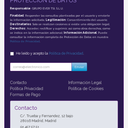
PROTECCIÓN DE DATOS
Responsable
: GRUPO EVER TSI, S.L.U.
Finalidad
: Responder las consultas planteadas por el usuario y enviarle
la información solicitada;
Legitimación
: Consentimiento del usuario;
Destinatarios
: Solo se realizan cesiones si existe una obligación legal;
Derechos
: Acceder, rectificar y suprimir, así como otros derechos, como
se indica en la información adicional;
Información Adicional
: Puede
consultar la información completa de Protección de Datos en nuestra
Política de Privacidad
.
He leído y acepto la
Política de Privacidad
.
Enviar
Contacto
Información Legal
Política Privacidad
Política de Cookies
Formas de Pago
Contacto
C/. Trueba y Fernandez, 12 bajo
28016
Madrid
,
Madrid
91 457 57 51