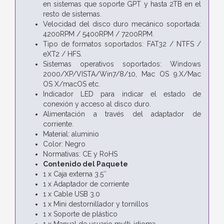
en sistemas que soporte GPT y hasta 2TB en el
resto de sistemas.
Velocidad del disco duro mecánico soportada:
4200RPM / 5400RPM / 7200RPM.
Tipo de formatos soportados: FAT32 / NTFS /
eXT2 / HFS.
Sistemas operativos soportados: Windows
2000/XP/VISTA/Win7/8/10, Mac OS 9.X/Mac
OS X/macOS etc.
Indicador LED para indicar el estado de
conexión y acceso al disco duro.
Alimentación a través del adaptador de
corriente.
Material: aluminio
Color: Negro
Normativas: CE y RoHS
Contenido del Paquete
1 x Caja externa 3.5″
1 x Adaptador de corriente
1 x Cable USB 3.0
1 x Mini destornillador y tornillos
1 x Soporte de plástico
1 x Manual de usuario multi-idioma