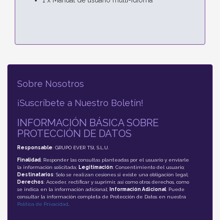
Sobre Nosotros
¡Suscríbete a Nuestro Boletín!
INFORMACIÓN BÁSICA SOBRE
PROTECCIÓN DE DATOS
Responsable
: GRUPO EVER TSI, S.L.U.
Finalidad
: Responder las consultas planteadas por el usuario y enviarle
la información solicitada;
Legitimación
: Consentimiento del usuario;
Destinatarios
: Solo se realizan cesiones si existe una obligación legal;
Derechos
: Acceder, rectificar y suprimir, así como otros derechos, como
se indica en la información adicional;
Información Adicional
: Puede
consultar la información completa de Protección de Datos en nuestra
Política de Privacidad
.