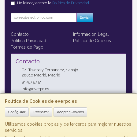
He leído y acepto la
Política de Privacidad
.
Enviar
Contacto
Información Legal
Política Privacidad
Política de Cookies
Formas de Pago
Contacto
C/. Trueba y Fernandez, 12 bajo
28016
Madrid
,
Madrid
91 457 57 51
info@everpc.es
Política de Cookies de everpc.es
Horario
Configurar
Rechazar
Aceptar Cookies
Horario continuo : Lunes a Jueves 09:00h - 19:00h, Viernes
09:00h - 14:00h
Utilizamos cookies propias y de terceros para mejorar nuestros
servicios.