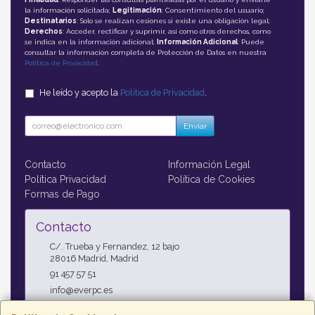
la información solicitada;
Legitimación
: Consentimiento del usuario;
Destinatarios
: Solo se realizan cesiones si existe una obligación legal;
Derechos
: Acceder, rectificar y suprimir, así como otros derechos, como
se indica en la información adicional;
Información Adicional
: Puede
consultar la información completa de Protección de Datos en nuestra
Política de Privacidad
.
He leído y acepto la
Política de Privacidad
.
Enviar
Contacto
Información Legal
Política Privacidad
Política de Cookies
Formas de Pago
Contacto
C/. Trueba y Fernandez, 12 bajo
28016
Madrid
,
Madrid
91 457 57 51
info@everpc.es