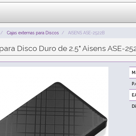
Cajas externas para Discos
AISENS ASE-2522B
 para Disco Duro de 2.5" Aisens ASE-25
M
P
E
D