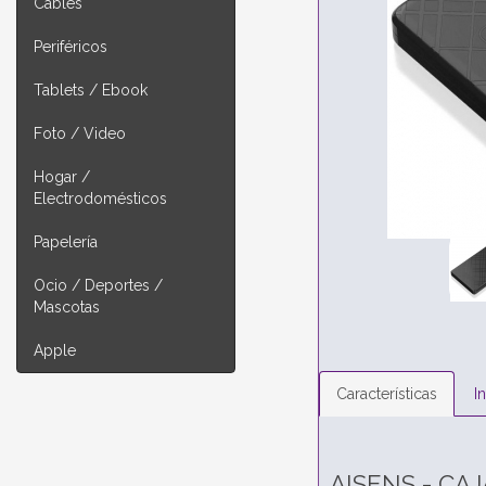
Cables
Periféricos
Tablets / Ebook
Foto / Video
Hogar /
Electrodomésticos
Papelería
Ocio / Deportes /
Mascotas
Apple
Características
I
AISENS - CAJ