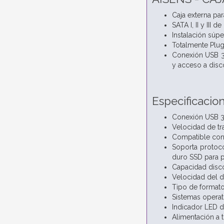
Caja externa pa
SATA I, II y III
Instalación súpe
Totalmente Plug 
Conexión USB 3.
y acceso a disc
Especificacion
Conexión USB 3.
Velocidad de tr
Compatible con 
Soporta protoco
duro SSD para p
Capacidad disco
Velocidad del 
Tipo de format
Sistemas opera
Indicador LED 
Alimentación a 