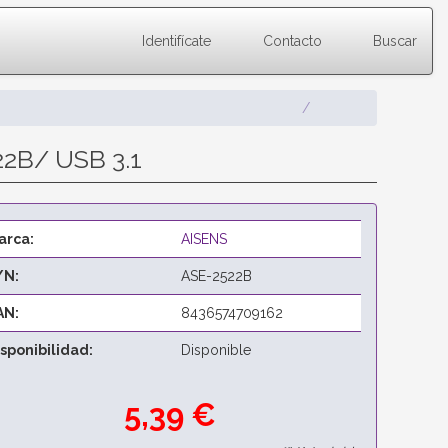
Identifícate
Contacto
Buscar
22B/ USB 3.1
arca:
AISENS
/N:
ASE-2522B
AN:
8436574709162
isponibilidad:
Disponible
5,39 €