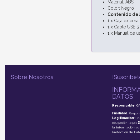
Material: ABS
Color: Negro
Contenido del
1 x Caja externa 
1 x Cable USB 3
1 x Manual de u
Sobre Nosotros
¡Suscríbet
INFORMA
DATOS
Responsable
: G
Finalidad
: Respon
Legitimación
: C
obligación legal;
D
la información adi
Protección de Da