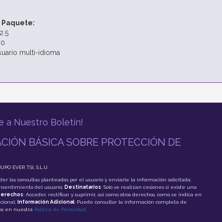
 Paquete:
2.5
.0
suario multi-idioma
e a Nuestro Boletín!
CIÓN BÁSICA SOBRE PROTECCIÓN DE
RUPO EVER TSI, S.L.U.
der las consultas planteadas por el usuario y enviarle la información solicitada;
onsentimiento del usuario;
Destinatarios
: Solo se realizan cesiones si existe una
erechos
: Acceder, rectificar y suprimir, así como otros derechos, como se indica en
cional;
Información Adicional
: Puede consultar la información completa de
tos en nuestra
Política de Privacidad
.