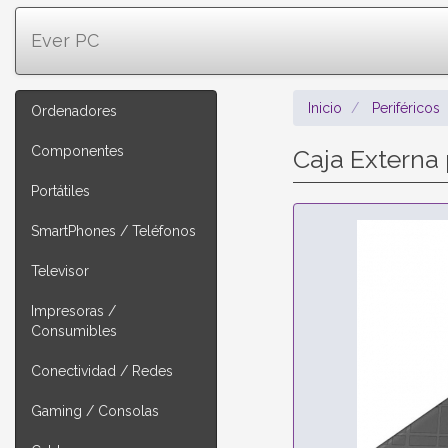
Ever PC
Inicio
Periféricos
Ordenadores
Componentes
Caja Externa
Portátiles
SmartPhones / Teléfonos
Televisor
Impresoras /
Consumibles
Conectividad / Redes
Gaming / Consolas