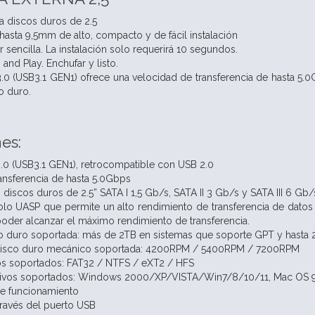
ra discos duros de 2.5
 de hasta 9,5mm de alto, compacto y de fácil instalación
r sencilla. La instalación solo requerirá 10 segundos.
and Play. Enchufar y listo.
0 (USB3.1 GEN1) ofrece una velocidad de transferencia de hasta 5.0
o duro.
es:
0 (USB3.1 GEN1), retrocompatible con USB 2.0
ansferencia de hasta 5.0Gbps
discos duros de 2.5” SATA I 1,5 Gb/s, SATA II 3 Gb/s y SATA III 6 Gb
lo UASP que permite un alto rendimiento de transferencia de datos 
oder alcanzar el máximo rendimiento de transferencia.
 duro soportada: más de 2TB en sistemas que soporte GPT y hasta 2
disco duro mecánico soportada: 4200RPM / 5400RPM / 7200RPM
os soportados: FAT32 / NTFS / eXT2 / HFS
tivos soportados: Windows 2000/XP/VISTA/Win7/8/10/11, Mac OS 
de funcionamiento
través del puerto USB