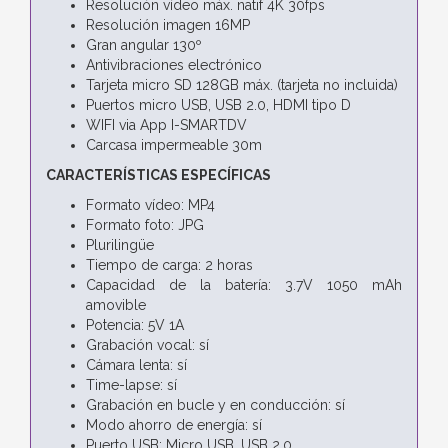
Resolución vídeo máx. natif 4K 30fps
Resolución imagen 16MP
Gran angular 130º
Antivibraciones electrónico
Tarjeta micro SD 128GB máx. (tarjeta no incluida)
Puertos micro USB, USB 2.0, HDMI tipo D
WIFI via App I-SMARTDV
Carcasa impermeable 30m
CARACTERÍSTICAS ESPECÍFICAS
Formato vídeo: MP4
Formato foto: JPG
Plurilingüe
Tiempo de carga: 2 horas
Capacidad de la batería: 3.7V 1050 mAh
amovible
Potencia: 5V 1A
Grabación vocal: sí
Cámara lenta: sí
Time-lapse: sí
Grabación en bucle y en conducción: sí
Modo ahorro de energía: sí
Puerto USB: Micro USB, USB 2.0