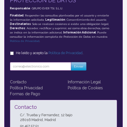
PROTECCIÓN DE DATOS
Responsable
: GRUPO EVER TSI, S.L.U.
Finalidad
: Responder las consultas planteadas por el usuario y enviarle
la información solicitada;
Legitimación
: Consentimiento del usuario;
Destinatarios
: Solo se realizan cesiones si existe una obligación legal;
Derechos
: Acceder, rectificar y suprimir, así como otros derechos, como
se indica en la información adicional;
Información Adicional
: Puede
consultar la información completa de Protección de Datos en nuestra
Política de Privacidad
.
He leído y acepto la
Política de Privacidad
.
Enviar
Contacto
Información Legal
Política Privacidad
Política de Cookies
Formas de Pago
Contacto
C/. Trueba y Fernandez, 12 bajo
28016
Madrid
,
Madrid
91 457 57 51