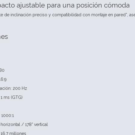
acto ajustable para una posición cómoda
ste de inclinación preciso y compatibilidad con montaje en pared*,
nes
080
16:9
zación: 200 Hz
 1 ms (GTG)
 1000:1
horizontal / 178° vertical
 16.7 millones