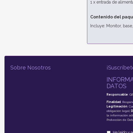
1 x entrada de alimen
Contenido del paq
Incluye: Monitor, base
Sobre Nosotros
¡Suscríbet
INFORMA
DATOS
Responsable
: G
Finalidad
: Respon
Legitimación
: C
obligación legal;
D
la información adi
Protección de Da
He leído y 