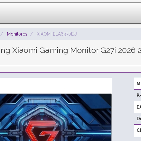
Monitores
XIAOMI ELA6370EU
ng Xiaomi Gaming Monitor G27i 2026 2
M
P
E
D
C