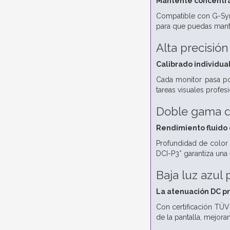
Mantente concentra
Compatible con G-Sync
para que puedas mant
Alta precisión
Calibrado individua
Cada monitor pasa por
tareas visuales profes
Doble gama d
Rendimiento fluido 
Profundidad de color 
DCI-P3* garantiza una 
Baja luz azul
La atenuación DC pr
Con certificación TÜV 
de la pantalla, mejor