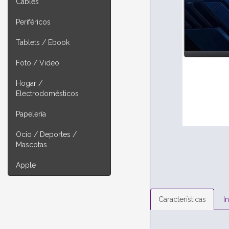
Cables
Periféricos
Tablets / Ebook
Foto / Video
Hogar /
Electrodomésticos
Papelería
Ocio / Deportes /
Mascotas
Apple
Características
I