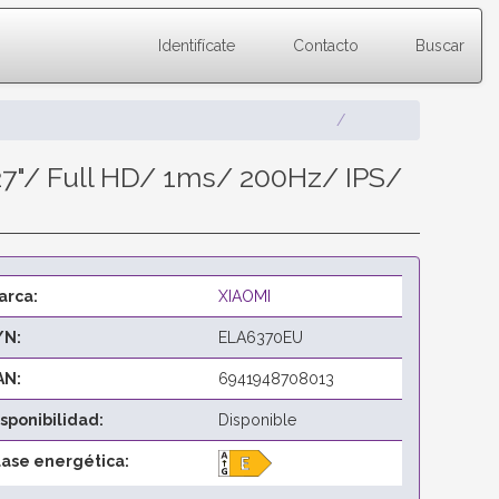
Identifícate
Contacto
Buscar
7"/ Full HD/ 1ms/ 200Hz/ IPS/
arca:
XIAOMI
/N:
ELA6370EU
AN:
6941948708013
isponibilidad:
Disponible
lase energética: