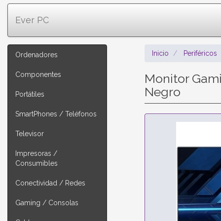
Ever PC
Inicio
Periféricos
Ordenadores
Componentes
Monitor Gami
Negro
Portátiles
SmartPhones / Teléfonos
Televisor
Impresoras /
Consumibles
Conectividad / Redes
Gaming / Consolas