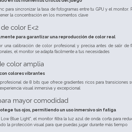
do en los momentos críticos del juego
 para sincronizar la tasa de fotogramas entre tu GPU y el monitor. Re
ener la concentración en los momentos clave
 de color E<2
lmente para garantizar una reproducción de color real
 una calibración de color profesional y precisa antes de salir de fá
ionales, el monitor se adapta fácilmente a tus necesidades
e color amplia
con colores vibrantes
profesional de 8 bits que ofrece gradientes ricos para transicione
experiencia visual inmersiva y excepcional
 para mayor comodidad
otege tus ojos, permitiendo un uso inmersivo sin fatiga
Low Blue Light*, el monitor filtra la luz azul de onda corta para redu
ando la protección visual para que puedas jugar durante más tiempo