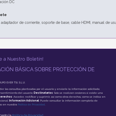
tación DC
uete
, adaptador de corriente, soporte de base, cable HDMI, manual de usuar
e a Nuestro Boletín!
CIÓN BÁSICA SOBRE PROTECCIÓN DE
RUPO EVER TSI, S.L.U.
der las consultas planteadas por el usuario y enviarle la información solicitada;
onsentimiento del usuario;
Destinatarios
: Solo se realizan cesiones si existe una
erechos
: Acceder, rectificar y suprimir, así como otros derechos, como se indica en
cional;
Información Adicional
: Puede consultar la información completa de
tos en nuestra
Política de Privacidad
.
acepto la
Política de Privacidad
.