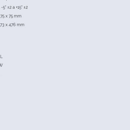
-5° ±2 a +15° ±2
 75 x 75 mm
 173 x 476 mm
GL
 W