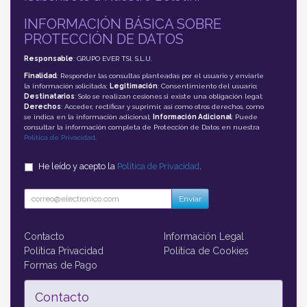
INFORMACIÓN BÁSICA SOBRE
PROTECCIÓN DE DATOS
Responsable
: GRUPO EVER TSI, S.L.U.
Finalidad
: Responder las consultas planteadas por el usuario y enviarle
la información solicitada;
Legitimación
: Consentimiento del usuario;
Destinatarios
: Solo se realizan cesiones si existe una obligación legal;
Derechos
: Acceder, rectificar y suprimir, así como otros derechos, como
se indica en la información adicional;
Información Adicional
: Puede
consultar la información completa de Protección de Datos en nuestra
Política de Privacidad
.
He leído y acepto la
Política de Privacidad
.
Enviar
Contacto
Información Legal
Política Privacidad
Política de Cookies
Formas de Pago
Contacto