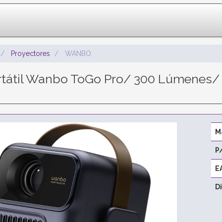
Proyectores
WANBO
rtátil Wanbo ToGo Pro/ 300 Lúmenes/ 
M
P
E
D