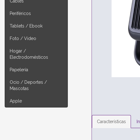
Cables
Periféricos
Tablets / Ebook
Foto / Video
Hogar /
Electrodomésticos
Papelería
Ocio / Deportes /
Mascotas
Apple
Características
I