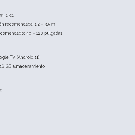
: 1.3:1
ón recomendada: 1.2 – 3.5 m
ecomendado: 40 – 120 pulgadas
ogle TV (Android 11)
 16 GB almacenamiento
z