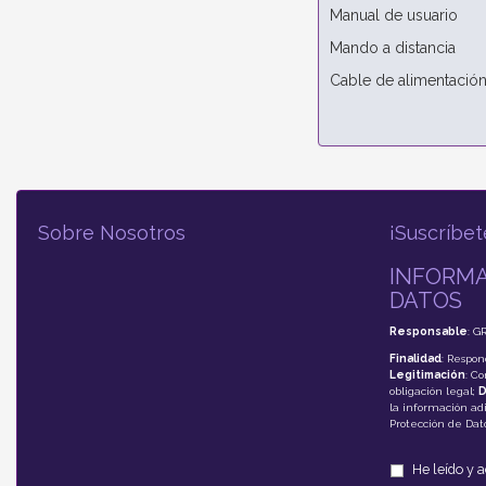
Manual de usuario
Mando a distancia
Cable de alimentació
Sobre Nosotros
¡Suscríbet
INFORMA
DATOS
Responsable
: G
Finalidad
: Respon
Legitimación
: C
obligación legal;
D
la información adi
Protección de Da
He leído y 