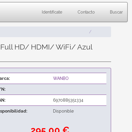
Identifícate
Contacto
Buscar
Full HD/ HDMI/ WiFi/ Azul
arca:
WANBO
/N:
AN:
6970885351334
isponibilidad:
Disponible
295,00 €