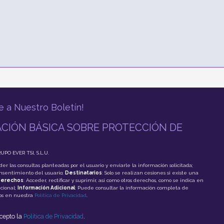
n
e a Nuestro Boletín!
CIÓN BÁSICA SOBRE PROTECCIÓN DE
RUPO EVER TSI, S.L.U.
der las consultas planteadas por el usuario y enviarle la información solicitada;
onsentimiento del usuario;
Destinatarios
: Solo se realizan cesiones si existe una
erechos
: Acceder, rectificar y suprimir, así como otros derechos, como se indica en
cional;
Información Adicional
: Puede consultar la información completa de
tos en nuestra
Política de Privacidad
.
acepto la
Política de Privacidad
.