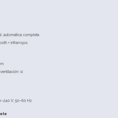
l: automática completa
oth + infrarrojos
B/m
ventilación: sí
00–240 V, 50–60 Hz
uete