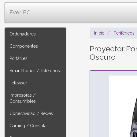
Ever PC
Inicio
Periféricos
Ordenadores
Componentes
Proyector Po
Oscuro
Portátiles
SmartPhones / Teléfonos
Televisor
Impresoras /
Consumibles
Conectividad / Redes
Gaming / Consolas