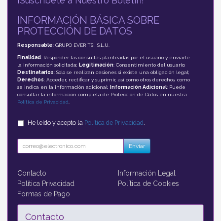
¡Suscríbete a Nuestro Boletín!
INFORMACIÓN BÁSICA SOBRE
PROTECCIÓN DE DATOS
Responsable
: GRUPO EVER TSI, S.L.U.
Finalidad
: Responder las consultas planteadas por el usuario y enviarle
la información solicitada;
Legitimación
: Consentimiento del usuario;
Destinatarios
: Solo se realizan cesiones si existe una obligación legal;
Derechos
: Acceder, rectificar y suprimir, así como otros derechos, como
se indica en la información adicional;
Información Adicional
: Puede
consultar la información completa de Protección de Datos en nuestra
Política de Privacidad
.
He leído y acepto la
Política de Privacidad
.
Enviar
Contacto
Información Legal
Política Privacidad
Política de Cookies
Formas de Pago
Contacto