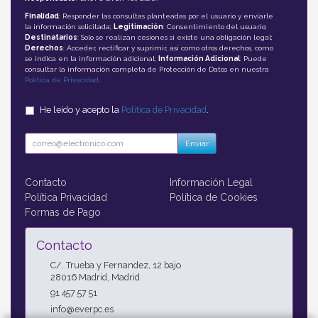
Finalidad
: Responder las consultas planteadas por el usuario y enviarle
la información solicitada;
Legitimación
: Consentimiento del usuario;
Destinatarios
: Solo se realizan cesiones si existe una obligación legal;
Derechos
: Acceder, rectificar y suprimir, así como otros derechos, como
se indica en la información adicional;
Información Adicional
: Puede
consultar la información completa de Protección de Datos en nuestra
Política de Privacidad
.
He leído y acepto la
Política de Privacidad
.
Enviar
Contacto
Información Legal
Política Privacidad
Política de Cookies
Formas de Pago
Contacto
C/. Trueba y Fernandez, 12 bajo
28016
Madrid
,
Madrid
91 457 57 51
info@everpc.es