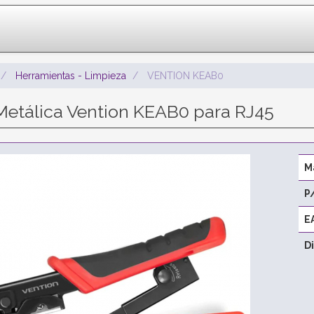
Herramientas - Limpieza
VENTION KEAB0
etálica Vention KEAB0 para RJ45
M
P
E
D