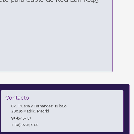
Contacto
C/. Trueba y Fernandez, 12 bajo
28016
Madrid
,
Madrid
91 457 57 51
info@everpc.es