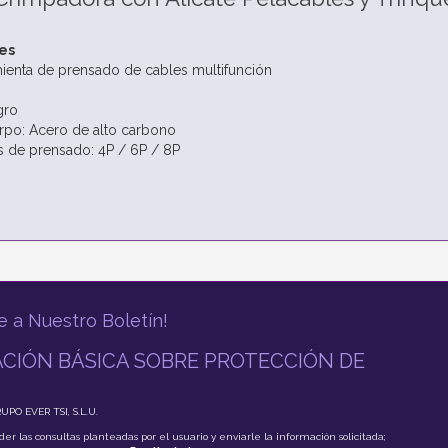
es
ienta de prensado de cables multifunción
gro
erpo: Acero de alto carbono
s de prensado: 4P / 6P / 8P
e a Nuestro Boletín!
CIÓN BÁSICA SOBRE PROTECCIÓN DE
RUPO EVER TSI, S.L.U.
der las consultas planteadas por el usuario y enviarle la información solicitada;