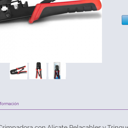
nformación
rimpadora con Alicate Pelacables y Trinqu