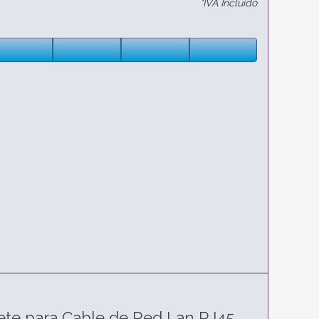
*IVA Incluido
ete para Cable de Red Lan RJ45