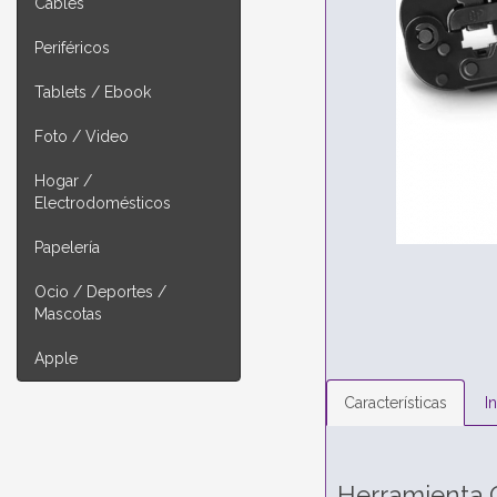
Cables
Periféricos
Tablets / Ebook
Foto / Video
Hogar /
Electrodomésticos
Papelería
Ocio / Deportes /
Mascotas
Apple
Características
I
Herramienta C