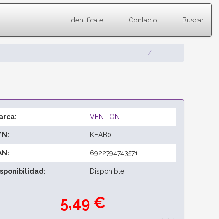
Identifícate
Contacto
Buscar
arca:
VENTION
/N:
KEAB0
AN:
6922794743571
isponibilidad:
Disponible
5,49 €