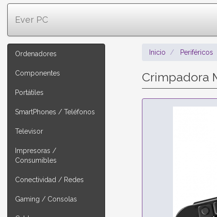
Ever PC
Inicio
Periféricos
Ordenadores
Componentes
Crimpadora M
Portátiles
SmartPhones / Teléfonos
Televisor
Impresoras /
Consumibles
Conectividad / Redes
Gaming / Consolas