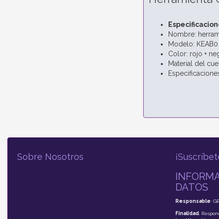
Especificacion
Nombre: herram
Modelo: KEAB0
Color: rojo + ne
Material del cu
Especificacione
Sobre Nosotros
¡Suscríbet
INFORMA
DATOS
Responsable
: G
Finalidad
: Respon