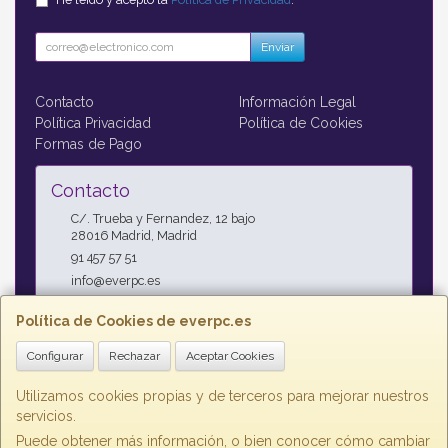
Enviar
Contacto
Información Legal
Política Privacidad
Política de Cookies
Formas de Pago
Contacto
C/. Trueba y Fernandez, 12 bajo
28016
Madrid
,
Madrid
91 457 57 51
info@everpc.es
Política de Cookies de everpc.es
Horario
Configurar
Rechazar
Aceptar Cookies
Horario continuo : Lunes a Jueves 09:00h - 19:00h, Viernes
09:00h - 14:00h
Utilizamos cookies propias y de terceros para mejorar nuestros
servicios.
Puede obtener más información, o bien conocer cómo cambiar