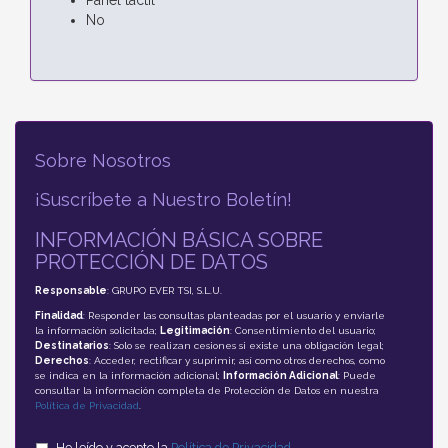
No
Sobre Nosotros
¡Suscríbete a Nuestro Boletín!
INFORMACIÓN BÁSICA SOBRE
PROTECCIÓN DE DATOS
Responsable
: GRUPO EVER TSI, S.L.U.
Finalidad
: Responder las consultas planteadas por el usuario y enviarle
la información solicitada;
Legitimación
: Consentimiento del usuario;
Destinatarios
: Solo se realizan cesiones si existe una obligación legal;
Derechos
: Acceder, rectificar y suprimir, así como otros derechos, como
se indica en la información adicional;
Información Adicional
: Puede
consultar la información completa de Protección de Datos en nuestra
Política de Privacidad
.
He leído y acepto la
Política de Privacidad
.