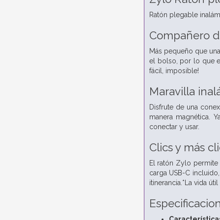
Ratón plegable inalámb
Compañero de
Más pequeño que una c
el bolso, por lo que 
fácil, imposible!
Maravilla ina
Disfrute de una conex
manera magnética. Ya
conectar y usar.
Clics y más cl
El ratón Zylo permite
carga USB-C incluido,
itinerancia.*La vida ú
Especificacio
Característica