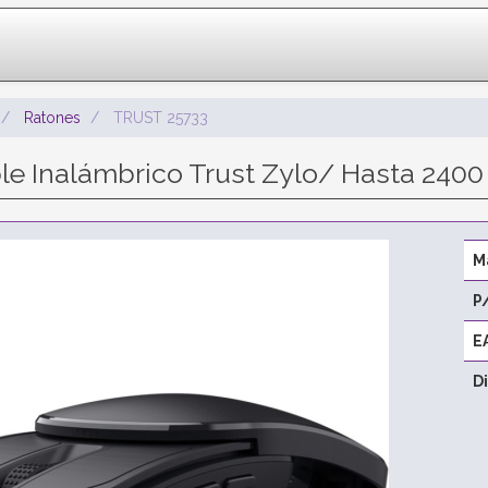
Ratones
TRUST 25733
le Inalámbrico Trust Zylo/ Hasta 2400
M
P
E
D