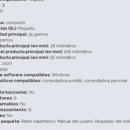
:
Sí
Sí
ma:
compacto
ón (SL):
Pequeño
dad principal:
55 gramos
gramos
ducto principal (en mm):
28 milímetros
el producto principal (en mm):
108 milímetros
ucto principal (en mm):
56 milímetros
, 2400
 ppp
e software compatibles:
Windows
sitivos compatibles:
computadora portátil, computadora personal
o horizontal:
No
tones:
6
ramables:
No
plazamiento:
Sí
es:
No
 paquete:
Ratón inalámbrico,
Manual del usuario,
Requisitos del sis