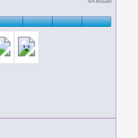
*IVA Incluido
5 - 5
W