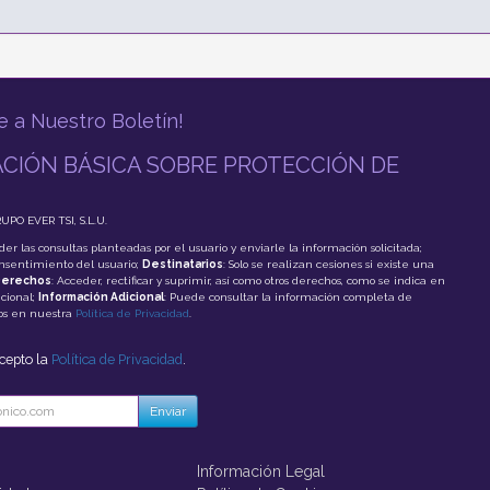
e a Nuestro Boletín!
CIÓN BÁSICA SOBRE PROTECCIÓN DE
RUPO EVER TSI, S.L.U.
der las consultas planteadas por el usuario y enviarle la información solicitada;
onsentimiento del usuario;
Destinatarios
: Solo se realizan cesiones si existe una
erechos
: Acceder, rectificar y suprimir, así como otros derechos, como se indica en
cional;
Información Adicional
: Puede consultar la información completa de
tos en nuestra
Política de Privacidad
.
acepto la
Política de Privacidad
.
Enviar
Información Legal