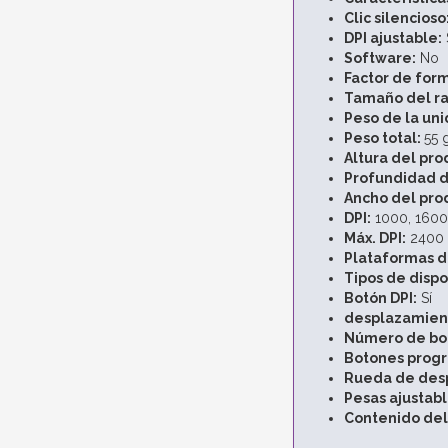
Clic silencioso
DPI ajustable:
Software:
No
Factor de for
Tamaño del rat
Peso de la uni
Peso total:
55 
Altura del pro
Profundidad d
Ancho del prod
DPI:
1000, 1600
Máx. DPI:
2400
Plataformas d
Tipos de dispo
Botón DPI:
Sí
desplazamient
Número de bo
Botones prog
Rueda de des
Pesas ajustabl
Contenido del