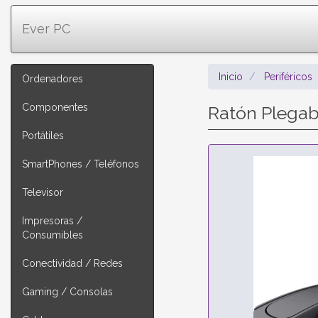
Ever PC
Inicio
Periféricos
Ordenadores
Componentes
Ratón Plegab
Portátiles
SmartPhones / Teléfonos
Televisor
Impresoras /
Consumibles
Conectividad / Redes
Gaming / Consolas