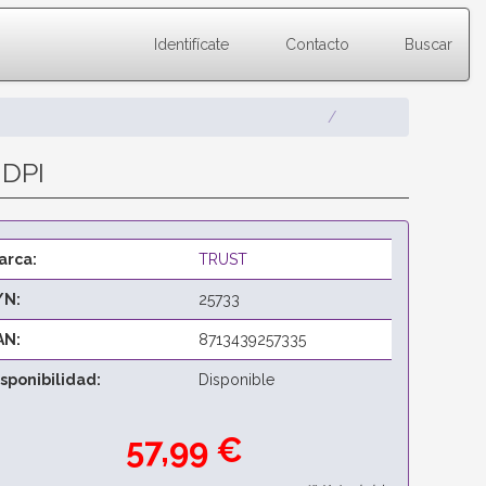
Identifícate
Contacto
Buscar
 DPI
arca:
TRUST
/N:
25733
AN:
8713439257335
isponibilidad:
Disponible
57,99 €