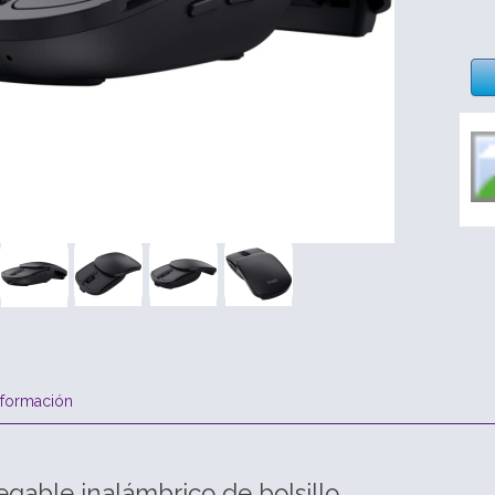
nformación
egable inalámbrico de bolsillo