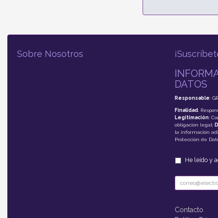
Sobre Nosotros
¡Suscríbet
INFORMA
DATOS
Responsable
: G
Finalidad
: Respon
Legitimación
: C
obligación legal;
D
la información adi
Protección de Da
He leído y 
Contacto