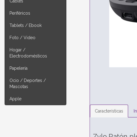
Cables
Periféricos
Tablets / Ebook
Foto / Video
Hogar /
Electrodomésticos
Papelería
Ocio / Deportes /
Mascotas
Apple
Características
I
Zylo Ratón pl