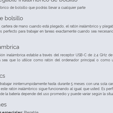
rico de bolsillo que podrás llevar a cualquier parte
 bolsillo
artera de mano cuando está plegado, el ratón inalámbrico y plegable
es perfecto para trabajar en tareas exactamente cuando sea necesari
lámbrica
ión inalámbrica estable a través del receptor USB-C de 2,4 GHz de 
 sea que lo utilice como ratón del ordenador principal o como un
ics
 trabajar ininterrumpidamente hasta durante 5 meses con una sola ca
 este ratón inalámbrico sigue funcionando al igual que usted. Es per
til de la batería depende del uso promedio y puede variar según la situ
nes
s especiales:
Plegable