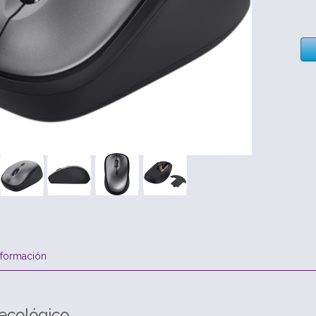
nformación
 ecológico