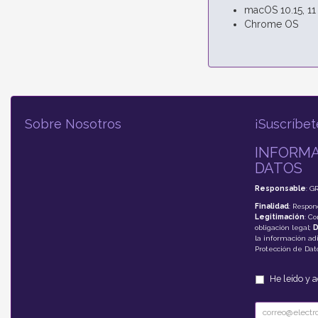
macOS 10.15, 11
Chrome OS
Sobre Nosotros
¡Suscríbet
INFORMA
DATOS
Responsable
: G
Finalidad
: Respon
Legitimación
: C
obligación legal;
D
la información adi
Protección de Da
He leído y 