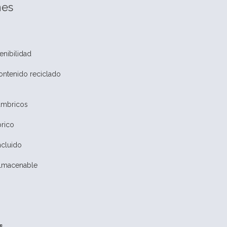
nes
d
o
nibilidad
ontenido reciclado
ámbricos
brico
ncluido
lmacenable
s