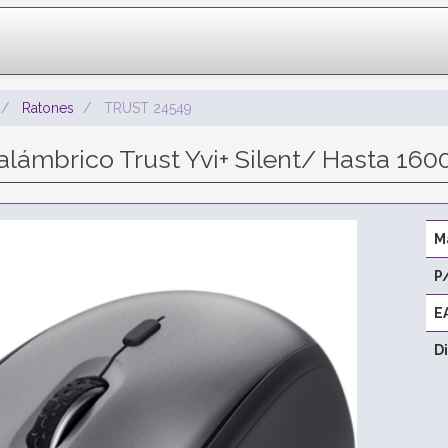
Ratones
TRUST 24549
alámbrico Trust Yvi+ Silent/ Hasta 16
M
P
E
D