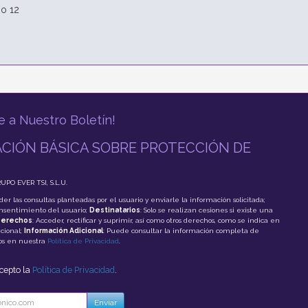
 o 12
e a Nuestro Boletín!
CIÓN BÁSICA SOBRE PROTECCIÓN DE
RUPO EVER TSI, S.L.U.
der las consultas planteadas por el usuario y enviarle la información solicitada;
onsentimiento del usuario;
Destinatarios
: Solo se realizan cesiones si existe una
erechos
: Acceder, rectificar y suprimir, así como otros derechos, como se indica en
cional;
Información Adicional
: Puede consultar la información completa de
tos en nuestra
Política de Privacidad
.
acepto la
Política de Privacidad
.
Enviar