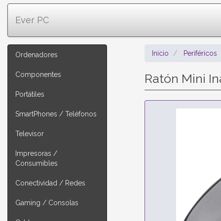
Ever PC
Inicio
Periféricos
Ordenadores
Componentes
Ratón Mini In
Portátiles
SmartPhones / Teléfonos
Televisor
Impresoras /
Consumibles
Conectividad / Redes
Gaming / Consolas