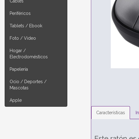
Cables
Periféricos
Tablets / Ebook
Foto / Video
Hogar /
Electrodomésticos
Papelería
Ocio / Deportes /
Mascotas
Apple
Características
I
Este ratón es