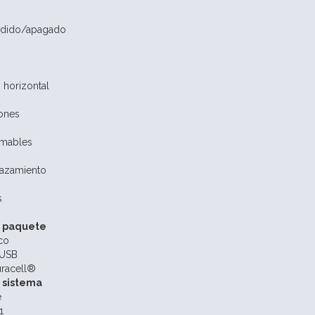
ndido/apagado
 horizontal
ones
amables
azamiento
s
l paquete
co
 USB
uracell®
l sistema
e
1