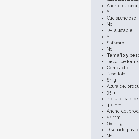
Ahorro de energ
Sí
Clic silencioso
No
DPI ajustable
Sí
Software
No
Tamaño y pes
Factor de forma
Compacto
Peso total
84 g
Altura del prod
95 mm
Profundidad del
40 mm
Ancho del produ
57 mm
Gaming
Diseñado para 
No