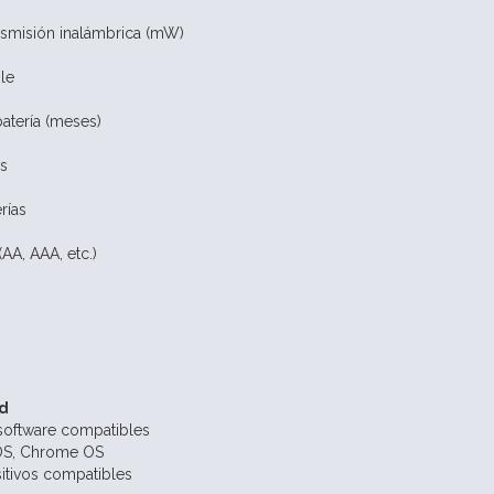
nsmisión inalámbrica (mW)
le
batería (meses)
as
rías
(AA, AAA, etc.)
d
software compatibles
S, Chrome OS
itivos compatibles