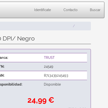
Identifícate
Contacto
Buscar
00 DPI/ Negro
arca:
TRUST
/N:
24549
AN:
8713439245493
isponibilidad:
Disponible
24,99 €