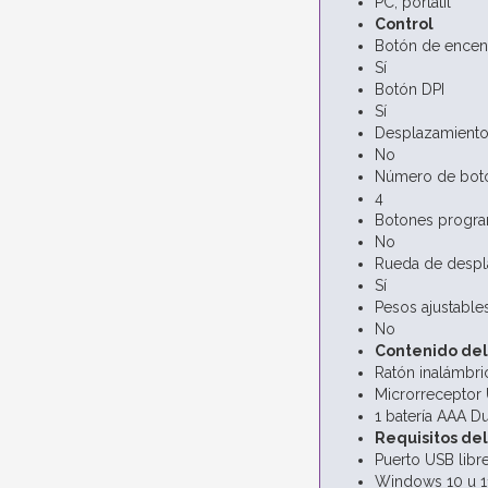
PC, portátil
Control
Botón de ence
Sí
Botón DPI
Sí
Desplazamiento
No
Número de bot
4
Botones progr
No
Rueda de despl
Sí
Pesos ajustable
No
Contenido de
Ratón inalámbri
Microrreceptor
1 batería AAA D
Requisitos de
Puerto USB libr
Windows 10 u 1