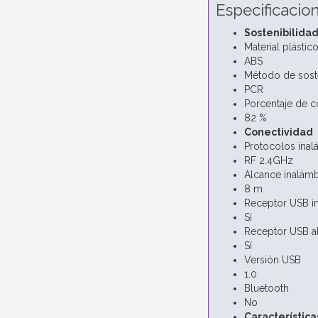
Especificacio
Sostenibilida
Material plástic
ABS
Método de soste
PCR
Porcentaje de c
82 %
Conectividad
Protocolos inal
RF 2.4GHz
Alcance inalám
8 m
Receptor USB i
Sí
Receptor USB a
Sí
Versión USB
1.0
Bluetooth
No
Característica