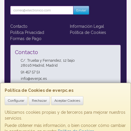
Enviar
Contacto
Información Legal
Política Privacidad
Política de Cookies
Formas de Pago
Contacto
C/. Trueba y Fernandez, 12 bajo
28016
Madrid
,
Madrid
91 457 57 51
info@everpc.es
Política de Cookies de everpc.es
Horario
Configurar
Rechazar
Aceptar Cookies
Horario continuo : Lunes a Jueves 09:00h - 19:00h, Viernes
09:00h - 14:00h
Utilizamos cookies propias y de terceros para mejorar nuestros
servicios.
Puede obtener más información, o bien conocer cómo cambiar