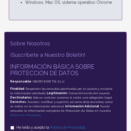
Windows, Mac OS, sistema operativo Chrome
Sobre Nosotros
¡Suscríbete a Nuestro Boletín!
INFORMACIÓN BÁSICA SOBRE
PROTECCIÓN DE DATOS
Responsable
: GRUPO EVER TSI, S.L.U.
Finalidad
: Responder las consultas planteadas por el usuario y enviarle
la información solicitada;
Legitimación
: Consentimiento del usuario;
Destinatarios
: Solo se realizan cesiones si existe una obligación legal;
Derechos
: Acceder, rectificar y suprimir, así como otros derechos, como
se indica en la información adicional;
Información Adicional
: Puede
consultar la información completa de Protección de Datos en nuestra
Política de Privacidad
.
He leído y acepto la
Política de Privacidad
.