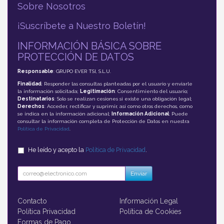
Sobre Nosotros
¡Suscríbete a Nuestro Boletín!
INFORMACIÓN BÁSICA SOBRE
PROTECCIÓN DE DATOS
Responsable
: GRUPO EVER TSI, S.L.U.
Finalidad
: Responder las consultas planteadas por el usuario y enviarle
la información solicitada;
Legitimación
: Consentimiento del usuario;
Destinatarios
: Solo se realizan cesiones si existe una obligación legal;
Derechos
: Acceder, rectificar y suprimir, así como otros derechos, como
se indica en la información adicional;
Información Adicional
: Puede
consultar la información completa de Protección de Datos en nuestra
Política de Privacidad
.
He leído y acepto la
Política de Privacidad
.
Enviar
Contacto
Información Legal
Política Privacidad
Política de Cookies
Formas de Pago