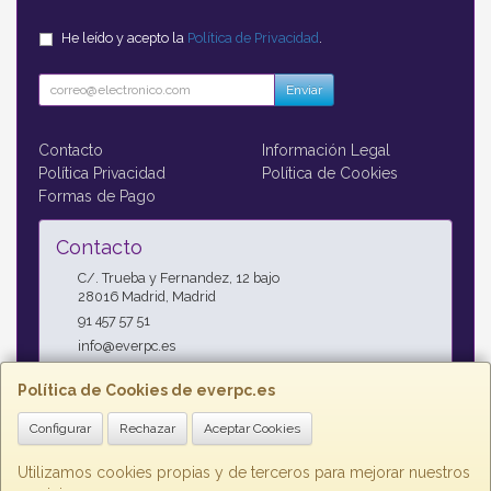
He leído y acepto la
Política de Privacidad
.
Enviar
Contacto
Información Legal
Política Privacidad
Política de Cookies
Formas de Pago
Contacto
C/. Trueba y Fernandez, 12 bajo
28016
Madrid
,
Madrid
91 457 57 51
info@everpc.es
Política de Cookies de everpc.es
Horario
Configurar
Rechazar
Aceptar Cookies
Horario continuo : Lunes a Jueves 09:00h - 19:00h, Viernes
09:00h - 14:00h
Utilizamos cookies propias y de terceros para mejorar nuestros