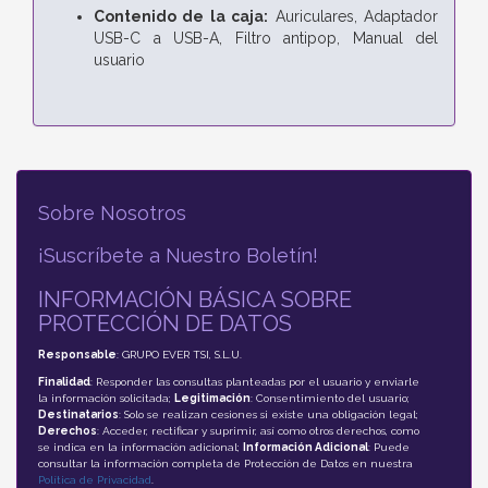
Contenido de la caja:
Auriculares, Adaptador
USB-C a USB-A, Filtro antipop, Manual del
usuario
Sobre Nosotros
¡Suscríbete a Nuestro Boletín!
INFORMACIÓN BÁSICA SOBRE
PROTECCIÓN DE DATOS
Responsable
: GRUPO EVER TSI, S.L.U.
Finalidad
: Responder las consultas planteadas por el usuario y enviarle
la información solicitada;
Legitimación
: Consentimiento del usuario;
Destinatarios
: Solo se realizan cesiones si existe una obligación legal;
Derechos
: Acceder, rectificar y suprimir, así como otros derechos, como
se indica en la información adicional;
Información Adicional
: Puede
consultar la información completa de Protección de Datos en nuestra
Política de Privacidad
.