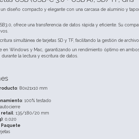
n un diseño compacto y elegante con una carcasa de aluminio y tapon
USB3.0, ofrece una transferencia de datos rápida y eficiente. Su com
ivos.
critura simultánea de tarjetas SD y TF, facilitando la gestión de archiv
e en Windows y Mac, garantizando un rendimiento óptimo en ambos 
durante la lectura y escritura de datos.
nes
roducto
: 80x21x10 mm
onamiento
: 100% testado
 autocierre
retail
: 135/180/20 mm
g)
: 0,020
l Paquete
rjetas