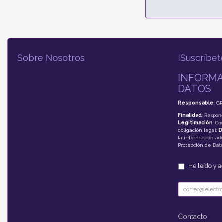
Sobre Nosotros
¡Suscríbet
INFORMA
DATOS
Responsable
: G
Finalidad
: Respon
Legitimación
: C
obligación legal;
D
la información adi
Protección de Da
He leído y 
Contacto