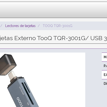
Lectores de tarjetas
TOOQ TQR-3001G
rjetas Externo TooQ TQR-3001G/ USB 3
M
P
E
D