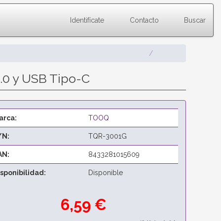
Identifícate
Contacto
Buscar
.0 y USB Tipo-C
arca:
TOOQ
/N:
TQR-3001G
AN:
8433281015609
isponibilidad:
Disponible
6,59 €