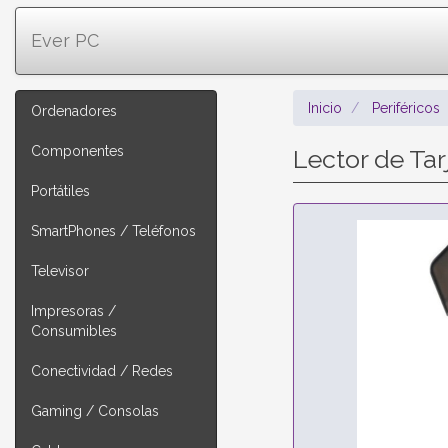
Ever PC
Inicio
Periféricos
Ordenadores
Componentes
Lector de Ta
Portátiles
SmartPhones / Teléfonos
Televisor
Impresoras /
Consumibles
Conectividad / Redes
Gaming / Consolas