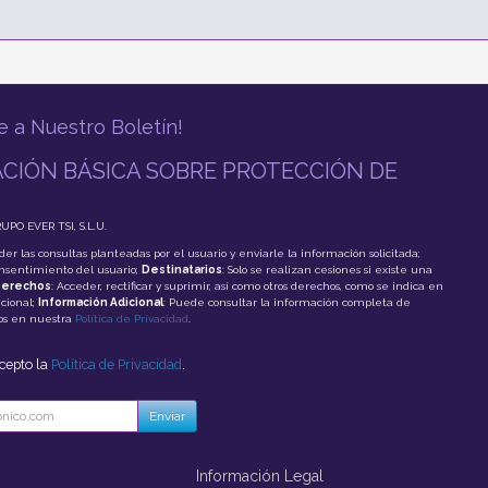
e a Nuestro Boletín!
CIÓN BÁSICA SOBRE PROTECCIÓN DE
RUPO EVER TSI, S.L.U.
der las consultas planteadas por el usuario y enviarle la información solicitada;
onsentimiento del usuario;
Destinatarios
: Solo se realizan cesiones si existe una
erechos
: Acceder, rectificar y suprimir, así como otros derechos, como se indica en
cional;
Información Adicional
: Puede consultar la información completa de
tos en nuestra
Política de Privacidad
.
acepto la
Política de Privacidad
.
Enviar
Información Legal