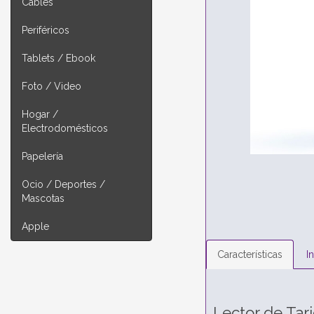
Cables
Periféricos
Tablets / Ebook
Foto / Video
Hogar /
Electrodomésticos
Papelería
Ocio / Deportes /
Mascotas
Apple
Características
I
Lector de Tar