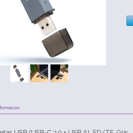
nformación
jetas USB (USB-C 3.0 + USB A), SD/TF, Gris