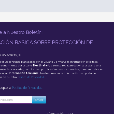
e a Nuestro Boletín!
CIÓN BÁSICA SOBRE PROTECCIÓN DE
RUPO EVER TSI, S.L.U.
der las consultas planteadas por el usuario y enviarle la información solicitada;
onsentimiento del usuario;
Destinatarios
: Solo se realizan cesiones si existe una
erechos
: Acceder, rectificar y suprimir, así como otros derechos, como se indica en
cional;
Información Adicional
: Puede consultar la información completa de
tos en nuestra
Política de Privacidad
.
acepto la
Política de Privacidad
.
Enviar
Información Legal