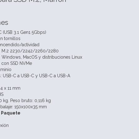
nes
 (USB 3.1 Gen1 5Gbps)
in tornillos
encendido/actividad
n M.2 2230/2242/2260/2280
 Windows, MacOS y distribuciones Linux
s con SSD NVMe
uminio
es: USB-C a USB-C y USB-C a USB-A
34 x 11 mm
HS
0 kg. Peso bruto: 0,116 kg
balaje: 150x100x35 mm
l Paquete
exión