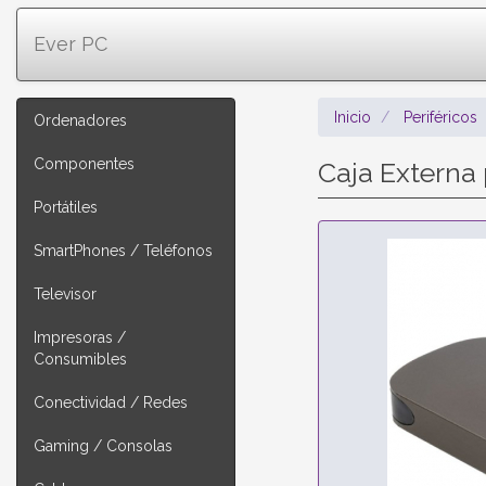
Ever PC
Inicio
Periféricos
Ordenadores
Componentes
Caja Externa
Portátiles
SmartPhones / Teléfonos
Televisor
Impresoras /
Consumibles
Conectividad / Redes
Gaming / Consolas