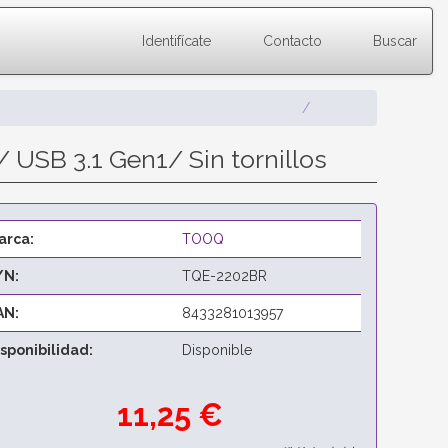
Identifícate
Contacto
Buscar
USB 3.1 Gen1/ Sin tornillos
arca:
TOOQ
/N:
TQE-2202BR
AN:
8433281013957
isponibilidad:
Disponible
11,25 €