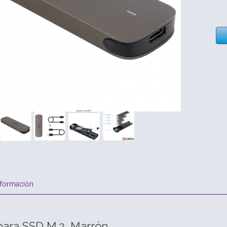
nformación
para SSD M.2, Marrón