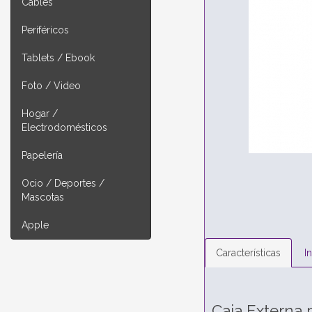
Cables
Periféricos
Tablets / Ebook
Foto / Video
Hogar /
Electrodomésticos
Papelería
Ocio / Deportes /
Mascotas
Apple
Características
I
Caja Externa 