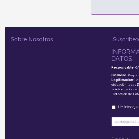
Sobre Nosotros
¡Suscríbet
INFORMA
DATOS
Responsable
: G
Finalidad
: Respon
Legitimación
: C
obligación legal;
D
la información adi
Protección de Da
He leído y 
Contacto