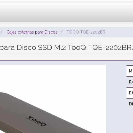
Cajas externas para Discos
TOOQ TQE-2202BR
 para Disco SSD M.2 TooQ TQE-2202BR/ 
M
P
E
D