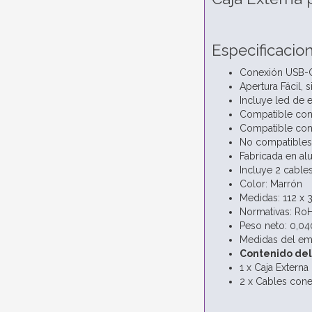
Especificacio
Conexión USB-C
Apertura Fácil, s
Incluye led de 
Compatible co
Compatible con
No compatible
Fabricada en al
Incluye 2 cabl
Color: Marrón
Medidas: 112 x 
Normativas: Ro
Peso neto: 0,04
Medidas del em
Contenido de
1 x Caja Externa
2 x Cables con