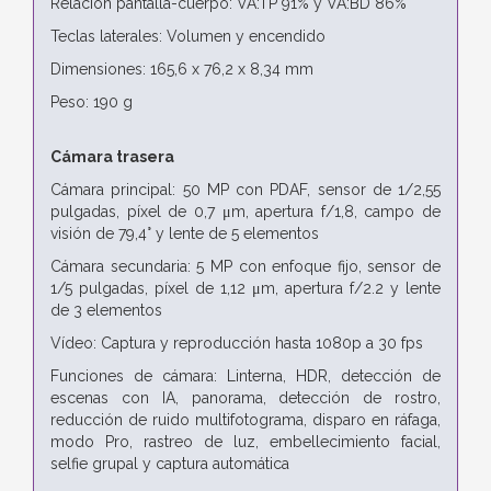
Relación pantalla-cuerpo: VA:TP 91% y VA:BD 86%
Teclas laterales: Volumen y encendido
Dimensiones: 165,6 x 76,2 x 8,34 mm
Peso: 190 g
Cámara trasera
Cámara principal: 50 MP con PDAF, sensor de 1/2,55
pulgadas, píxel de 0,7 μm, apertura f/1,8, campo de
visión de 79,4° y lente de 5 elementos
Cámara secundaria: 5 MP con enfoque fijo, sensor de
1/5 pulgadas, píxel de 1,12 μm, apertura f/2.2 y lente
de 3 elementos
Vídeo: Captura y reproducción hasta 1080p a 30 fps
Funciones de cámara: Linterna, HDR, detección de
escenas con IA, panorama, detección de rostro,
reducción de ruido multifotograma, disparo en ráfaga,
modo Pro, rastreo de luz, embellecimiento facial,
selfie grupal y captura automática