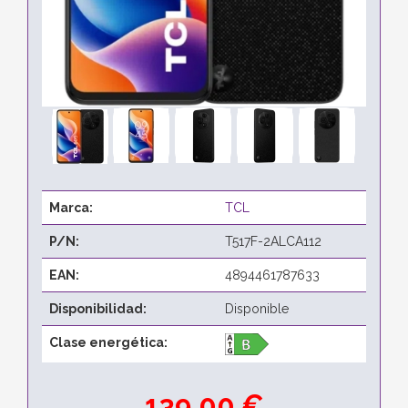
Marca:
TCL
P/N:
T517F-2ALCA112
EAN:
4894461787633
Disponibilidad:
Disponible
Clase energética:
139,00 €