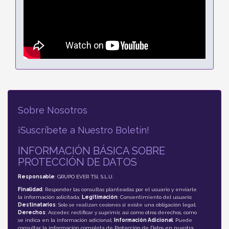
Sobre Nosotros
¡Suscríbete a Nuestro Boletín!
INFORMACIÓN BÁSICA SOBRE
PROTECCIÓN DE DATOS
Responsable
: GRUPO EVER TSI, S.L.U.
Finalidad
: Responder las consultas planteadas por el usuario y enviarle
la información solicitada;
Legitimación
: Consentimiento del usuario;
Destinatarios
: Solo se realizan cesiones si existe una obligación legal;
Derechos
: Acceder, rectificar y suprimir, así como otros derechos, como
se indica en la información adicional;
Información Adicional
: Puede
consultar la información completa de Protección de Datos en nuestra