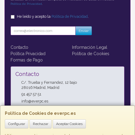
Política de Privacidad
.
He leído y acepto la
Política de Privacidad
.
Enviar
Contacto
Información Legal
Política Privacidad
Política de Cookies
Formas de Pago
Contacto
C/. Trueba y Fernandez, 12 bajo
28016
Madrid
,
Madrid
91 457 57 51
info@everpc.es
Política de Cookies de everpc.es
Horario
Configurar
Rechazar
Aceptar Cookies
Horario continuo : Lunes a Jueves 09:00h - 19:00h, Viernes
09:00h - 14:00h