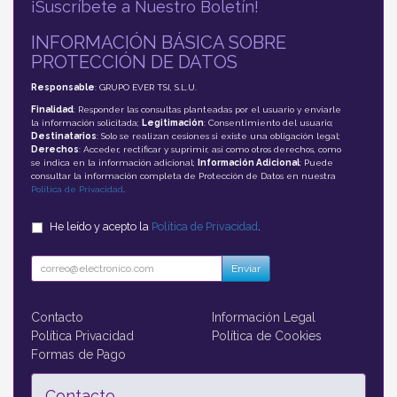
¡Suscríbete a Nuestro Boletín!
INFORMACIÓN BÁSICA SOBRE
PROTECCIÓN DE DATOS
Responsable
: GRUPO EVER TSI, S.L.U.
Finalidad
: Responder las consultas planteadas por el usuario y enviarle
la información solicitada;
Legitimación
: Consentimiento del usuario;
Destinatarios
: Solo se realizan cesiones si existe una obligación legal;
Derechos
: Acceder, rectificar y suprimir, así como otros derechos, como
se indica en la información adicional;
Información Adicional
: Puede
consultar la información completa de Protección de Datos en nuestra
Política de Privacidad
.
He leído y acepto la
Política de Privacidad
.
Enviar
Contacto
Información Legal
Política Privacidad
Política de Cookies
Formas de Pago
Contacto