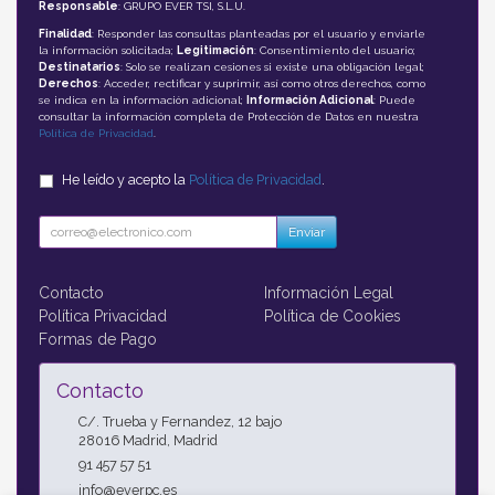
Responsable
: GRUPO EVER TSI, S.L.U.
Finalidad
: Responder las consultas planteadas por el usuario y enviarle
la información solicitada;
Legitimación
: Consentimiento del usuario;
Destinatarios
: Solo se realizan cesiones si existe una obligación legal;
Derechos
: Acceder, rectificar y suprimir, así como otros derechos, como
se indica en la información adicional;
Información Adicional
: Puede
consultar la información completa de Protección de Datos en nuestra
Política de Privacidad
.
He leído y acepto la
Política de Privacidad
.
Enviar
Contacto
Información Legal
Política Privacidad
Política de Cookies
Formas de Pago
Contacto
C/. Trueba y Fernandez, 12 bajo
28016
Madrid
,
Madrid
91 457 57 51
info@everpc.es