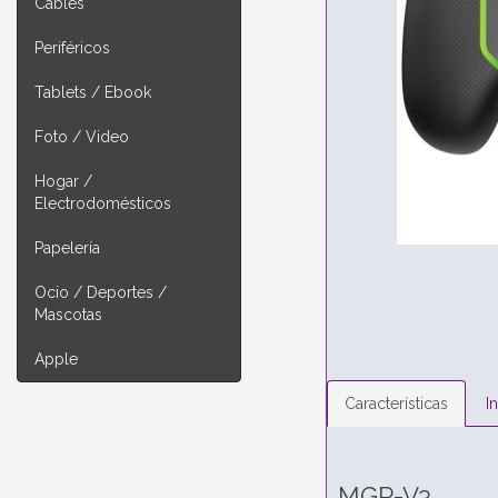
Cables
Periféricos
Tablets / Ebook
Foto / Video
Hogar /
Electrodomésticos
Papelería
Ocio / Deportes /
Mascotas
Apple
Características
I
MGP-V3