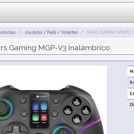
onsolas
Joysticks / Pads / Volantes
MARS GAMING MGPV3
s Gaming MGP-V3 Inalámbrico
M
P
E
D