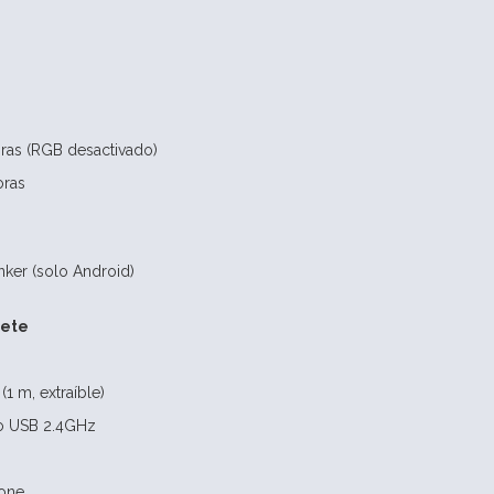
ras (RGB desactivado)
oras
ker (solo Android)
uete
1 m, extraíble)
co USB 2.4GHz
hone