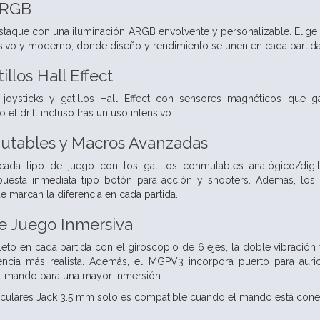
ARGB
aque con una iluminación ARGB envolvente y personalizable. Elige e
sivo y moderno, donde diseño y rendimiento se unen en cada partida
illos Hall Effect
joysticks y gatillos Hall Effect con sensores magnéticos que g
 el drift incluso tras un uso intensivo.
mutables y Macros Avanzadas
da tipo de juego con los gatillos conmutables analógico/digita
puesta inmediata tipo botón para acción y shooters. Además, lo
e marcan la diferencia en cada partida.
e Juego Inmersiva
o en cada partida con el giroscopio de 6 ejes, la doble vibración
encia más realista. Además, el MGPV3 incorpora puerto para auric
l mando para una mayor inmersión.
riculares Jack 3.5 mm solo es compatible cuando el mando está cone