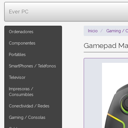
Ever PC
Inicio
Gaming / C
Ordenadores
Componentes
Gamepad Mar
Portátiles
SmartPhones / Teléfonos
Televisor
Impresoras /
Consumibles
Conectividad / Redes
Gaming / Consolas