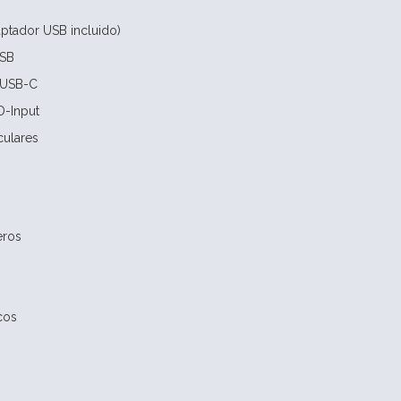
ptador USB incluido)
USB
 USB-C
D-Input
culares
eros
icos