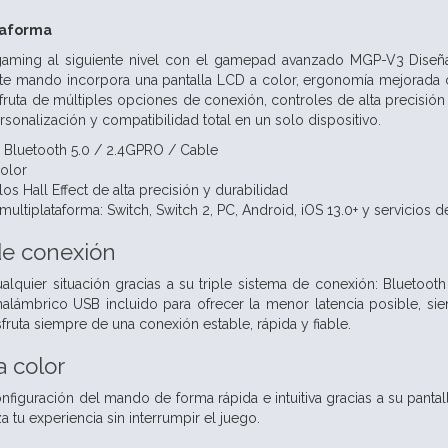
taforma
 gaming al siguiente nivel con el gamepad avanzado MGP-V3 Diseña
te mando incorpora una pantalla LCD a color, ergonomía mejorada c
fruta de múltiples opciones de conexión, controles de alta precisión
rsonalización y compatibilidad total en un solo dispositivo.
: Bluetooth 5.0 / 2.4GPRO / Cable
color
los Hall Effect de alta precisión y durabilidad
ultiplataforma: Switch, Switch 2, PC, Android, iOS 13.0+ y servicios 
de conexión
alquier situación gracias a su triple sistema de conexión: Blueto
inalámbrico USB incluido para ofrecer la menor latencia posible, s
ruta siempre de una conexión estable, rápida y fiable.
a color
configuración del mando de forma rápida e intuitiva gracias a su pant
 tu experiencia sin interrumpir el juego.