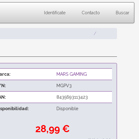
Identifícate
Contacto
Buscar
arca:
MARS GAMING
/N:
MGPV3
AN:
8435693113423
isponibilidad:
Disponible
28,99 €