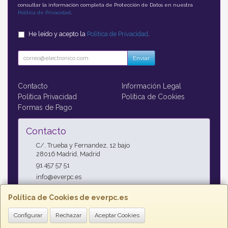
consultar la información completa de Protección de Datos en nuestra
Política de Privacidad
.
He leído y acepto la
Política de Privacidad
.
Enviar
Contacto
Información Legal
Política Privacidad
Política de Cookies
Formas de Pago
Contacto
C/. Trueba y Fernandez, 12 bajo
28016
Madrid
,
Madrid
91 457 57 51
info@everpc.es
Política de Cookies de everpc.es
Horario
Configurar
Rechazar
Aceptar Cookies
Horario continuo : Lunes a Jueves 09:00h - 19:00h, Viernes