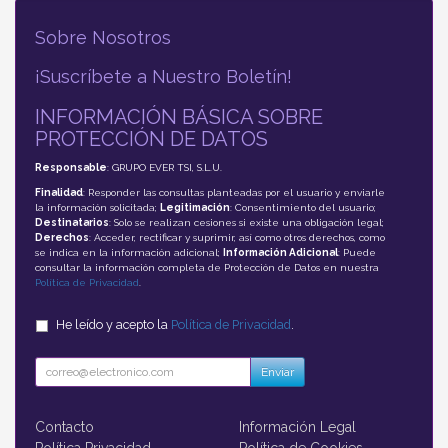
Sobre Nosotros
¡Suscríbete a Nuestro Boletín!
INFORMACIÓN BÁSICA SOBRE
PROTECCIÓN DE DATOS
Responsable
: GRUPO EVER TSI, S.L.U.
Finalidad
: Responder las consultas planteadas por el usuario y enviarle
la información solicitada;
Legitimación
: Consentimiento del usuario;
Destinatarios
: Solo se realizan cesiones si existe una obligación legal;
Derechos
: Acceder, rectificar y suprimir, así como otros derechos, como
se indica en la información adicional;
Información Adicional
: Puede
consultar la información completa de Protección de Datos en nuestra
Política de Privacidad
.
He leído y acepto la
Política de Privacidad
.
Enviar
Contacto
Información Legal
Política Privacidad
Política de Cookies