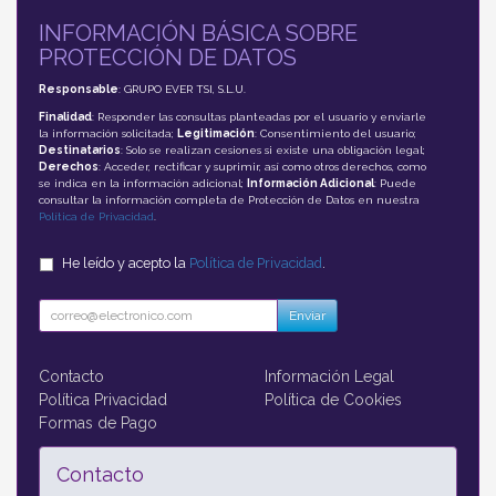
INFORMACIÓN BÁSICA SOBRE
PROTECCIÓN DE DATOS
Responsable
: GRUPO EVER TSI, S.L.U.
Finalidad
: Responder las consultas planteadas por el usuario y enviarle
la información solicitada;
Legitimación
: Consentimiento del usuario;
Destinatarios
: Solo se realizan cesiones si existe una obligación legal;
Derechos
: Acceder, rectificar y suprimir, así como otros derechos, como
se indica en la información adicional;
Información Adicional
: Puede
consultar la información completa de Protección de Datos en nuestra
Política de Privacidad
.
He leído y acepto la
Política de Privacidad
.
Enviar
Contacto
Información Legal
Política Privacidad
Política de Cookies
Formas de Pago
Contacto