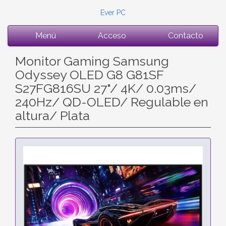
Ever PC
Menú
Acceso
Contacto
Monitor Gaming Samsung
Odyssey OLED G8 G81SF
S27FG816SU 27"/ 4K/ 0.03ms/
240Hz/ QD-OLED/ Regulable en
altura/ Plata