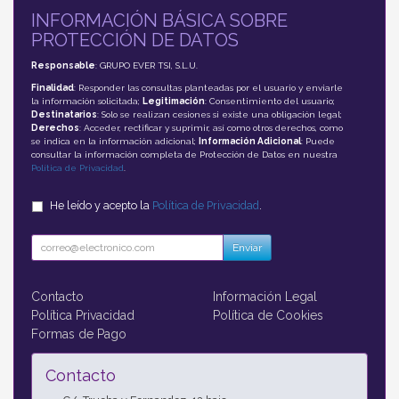
INFORMACIÓN BÁSICA SOBRE
PROTECCIÓN DE DATOS
Responsable
: GRUPO EVER TSI, S.L.U.
Finalidad
: Responder las consultas planteadas por el usuario y enviarle
la información solicitada;
Legitimación
: Consentimiento del usuario;
Destinatarios
: Solo se realizan cesiones si existe una obligación legal;
Derechos
: Acceder, rectificar y suprimir, así como otros derechos, como
se indica en la información adicional;
Información Adicional
: Puede
consultar la información completa de Protección de Datos en nuestra
Política de Privacidad
.
He leído y acepto la
Política de Privacidad
.
Enviar
Contacto
Información Legal
Política Privacidad
Política de Cookies
Formas de Pago
Contacto