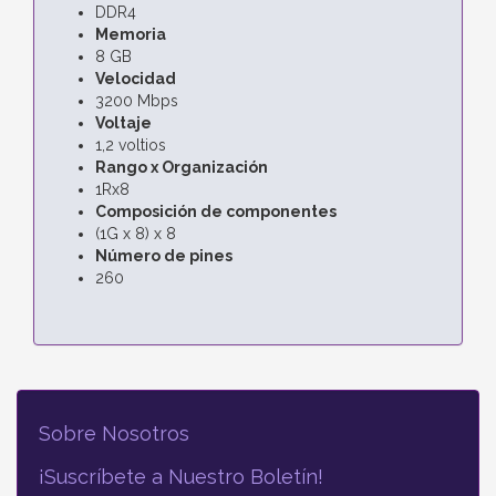
DDR4
Memoria
8 GB
Velocidad
3200 Mbps
Voltaje
1,2 voltios
Rango x Organización
1Rx8
Composición de componentes
(1G x 8) x 8
Número de pines
260
Sobre Nosotros
¡Suscríbete a Nuestro Boletín!