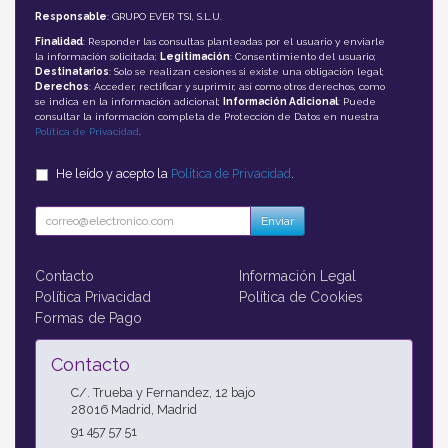
Responsable
: GRUPO EVER TSI, S.L.U.
Finalidad
: Responder las consultas planteadas por el usuario y enviarle
la información solicitada;
Legitimación
: Consentimiento del usuario;
Destinatarios
: Solo se realizan cesiones si existe una obligación legal;
Derechos
: Acceder, rectificar y suprimir, así como otros derechos, como
se indica en la información adicional;
Información Adicional
: Puede
consultar la información completa de Protección de Datos en nuestra
Política de Privacidad
.
He leído y acepto la
Política de Privacidad
.
Enviar
Contacto
Información Legal
Política Privacidad
Política de Cookies
Formas de Pago
Contacto
C/. Trueba y Fernandez, 12 bajo
28016
Madrid
,
Madrid
91 457 57 51