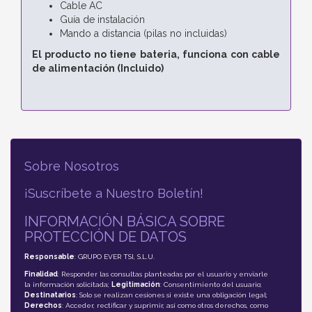
Cable AC
Guía de instalación
Mando a distancia (pilas no incluidas)
El producto no tiene bateria, funciona con cable
de alimentación (Incluido)
Sobre Nosotros
¡Suscríbete a Nuestro Boletín!
INFORMACIÓN BÁSICA SOBRE
PROTECCIÓN DE DATOS
Responsable
: GRUPO EVER TSI, S.L.U.
Finalidad
: Responder las consultas planteadas por el usuario y enviarle
la información solicitada;
Legitimación
: Consentimiento del usuario;
Destinatarios
: Solo se realizan cesiones si existe una obligación legal;
Derechos
: Acceder, rectificar y suprimir, así como otros derechos, como