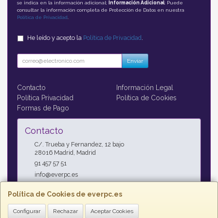
se indica en la información adicional;
Información Adicional
: Puede
consultar la información completa de Protección de Datos en nuestra
Política de Privacidad
.
He leído y acepto la
Política de Privacidad
.
Enviar
Contacto
Información Legal
Política Privacidad
Política de Cookies
Formas de Pago
Contacto
C/. Trueba y Fernandez, 12 bajo
28016
Madrid
,
Madrid
91 457 57 51
info@everpc.es
Política de Cookies de everpc.es
Horario
Configurar
Rechazar
Aceptar Cookies