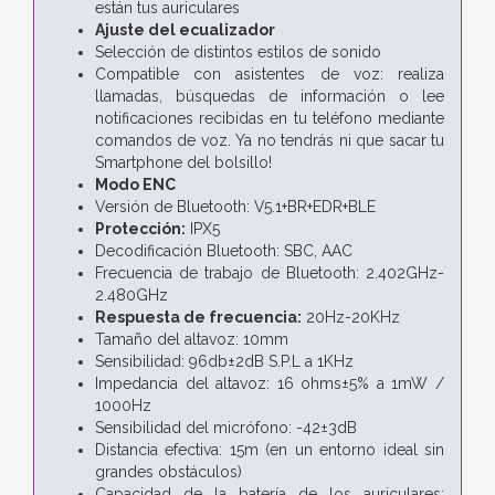
están tus auriculares
Ajuste del ecualizador
Selección de distintos estilos de sonido
Compatible con asistentes de voz: realiza
llamadas, búsquedas de información o lee
notificaciones recibidas en tu teléfono mediante
comandos de voz. Ya no tendrás ni que sacar tu
Smartphone del bolsillo!
Modo ENC
Versión de Bluetooth: V5.1+BR+EDR+BLE
Protección:
IPX5
Decodificación Bluetooth: SBC, AAC
Frecuencia de trabajo de Bluetooth: 2.402GHz-
2.480GHz
Respuesta de frecuencia:
20Hz-20KHz
Tamaño del altavoz: 10mm
Sensibilidad: 96db±2dB S.P.L a 1KHz
Impedancia del altavoz: 16 ohms±5% a 1mW /
1000Hz
Sensibilidad del micrófono: -42±3dB
Distancia efectiva: 15m (en un entorno ideal sin
grandes obstáculos)
Capacidad de la batería de los auriculares: