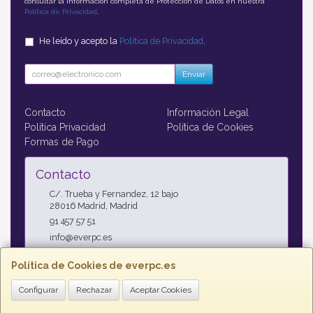
consultar la información completa de Protección de Datos en nuestra
Política de Privacidad
.
He leído y acepto la
Política de Privacidad
.
Enviar
Contacto
Información Legal
Política Privacidad
Política de Cookies
Formas de Pago
Contacto
C/. Trueba y Fernandez, 12 bajo
28016
Madrid
,
Madrid
91 457 57 51
info@everpc.es
Política de Cookies de everpc.es
Horario
Configurar
Rechazar
Aceptar Cookies
Horario continuo : Lunes a Jueves 09:00h - 19:00h, Viernes