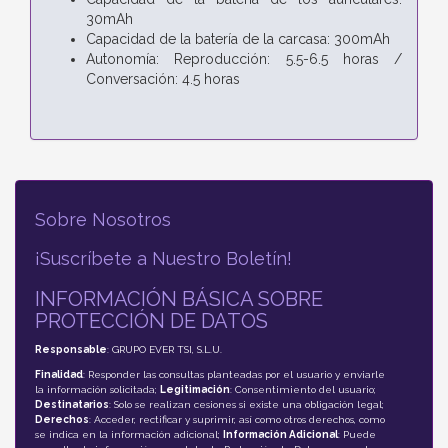
30mAh
Capacidad de la batería de la carcasa: 300mAh
Autonomía: Reproducción: 5.5-6.5 horas /
Conversación: 4.5 horas
Sobre Nosotros
¡Suscríbete a Nuestro Boletín!
INFORMACIÓN BÁSICA SOBRE
PROTECCIÓN DE DATOS
Responsable
: GRUPO EVER TSI, S.L.U.
Finalidad
: Responder las consultas planteadas por el usuario y enviarle
la información solicitada;
Legitimación
: Consentimiento del usuario;
Destinatarios
: Solo se realizan cesiones si existe una obligación legal;
Derechos
: Acceder, rectificar y suprimir, así como otros derechos, como
se indica en la información adicional;
Información Adicional
: Puede