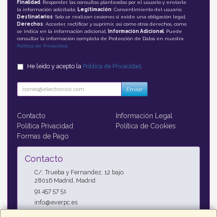
Finalidad
: Responder las consultas planteadas por el usuario y enviarle
la información solicitada;
Legitimación
: Consentimiento del usuario;
Destinatarios
: Solo se realizan cesiones si existe una obligación legal;
Derechos
: Acceder, rectificar y suprimir, así como otros derechos, como
se indica en la información adicional;
Información Adicional
: Puede
consultar la información completa de Protección de Datos en nuestra
Política de Privacidad
.
He leído y acepto la
Política de Privacidad
.
Enviar
Contacto
Información Legal
Política Privacidad
Política de Cookies
Formas de Pago
Contacto
C/. Trueba y Fernandez, 12 bajo
28016
Madrid
,
Madrid
91 457 57 51
info@everpc.es